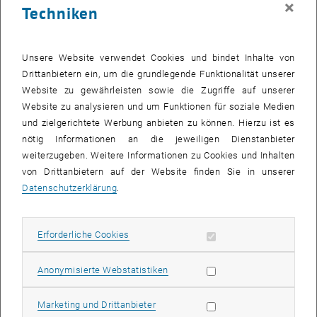
×
Techniken
25 März 2024
26 März 2024
27 März 2024
28 März 2024
29 März 2024
30 März 2024
31 März 2024
Zurück zu vergangene Veranstaltungen
Unsere Website verwendet Cookies und bindet Inhalte von
Drittanbietern ein, um die grundlegende Funktionalität unserer
Website zu gewährleisten sowie die Zugriffe auf unserer
Informationen
Website zu analysieren und um Funktionen für soziale Medien
Hier finden Sie eine Übersicht der bereits stattgefundenen
und zielgerichtete Werbung anbieten zu können. Hierzu ist es
Veranstaltungen des Fachbereichs "Hochschuldidaktik -
nötig Informationen an die jeweiligen Dienstanbieter
focus:lehre".
weiterzugeben. Weitere Informationen zu Cookies und Inhalten
VERANSTALTUNGEN AM 07. MÄRZ 2024
von Drittanbietern auf der Website finden Sie in unserer
Datenschutzerklärung
.
Es gibt keine Veranstaltungen in der aktuellen Ansicht.
Erforderliche Cookies zulassen
Erforderliche Cookies
Datum auswählen
März
2024
Voriger Monat
Nächs
Statistik Cookies zulassen
Anonymisierte Webstatistiken
MO
DI
MI
DO
FR
SA
SO
Marketing Cookies zulassen
Marketing und Drittanbieter