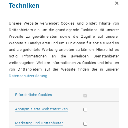
×
Techniken
28 August 2023
29 August 2023
30 August 2023
31 August 2023
1 September 2023
2 September 2023
3 September 2023
Zurück zu vergangene Veranstaltungen
Unsere Website verwendet Cookies und bindet Inhalte von
Drittanbietern ein, um die grundlegende Funktionalität unserer
Website zu gewährleisten sowie die Zugriffe auf unserer
Informationen
Website zu analysieren und um Funktionen für soziale Medien
Hier finden Sie eine Übersicht der bereits stattgefundenen
und zielgerichtete Werbung anbieten zu können. Hierzu ist es
Veranstaltungen des Fachbereichs "Hochschuldidaktik -
nötig Informationen an die jeweiligen Dienstanbieter
focus:lehre".
weiterzugeben. Weitere Informationen zu Cookies und Inhalten
VERANSTALTUNGEN AM 14. AUGUST 2023
von Drittanbietern auf der Website finden Sie in unserer
Datenschutzerklärung
.
Es gibt keine Veranstaltungen in der aktuellen Ansicht.
Erforderliche Cookies zulassen
Erforderliche Cookies
Datum auswählen
August
2023
Nächs
Statistik Cookies zulassen
Anonymisierte Webstatistiken
MO
DI
MI
DO
FR
SA
SO
Marketing Cookies zulassen
Marketing und Drittanbieter