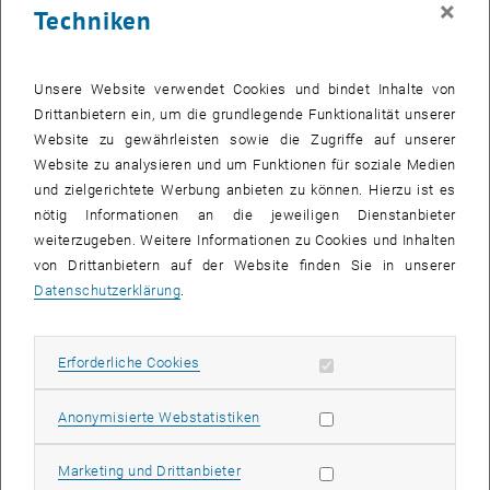
×
Techniken
28 August 2023
29 August 2023
30 August 2023
31 August 2023
1 September 2023
2 September 2023
3 September 2023
Zurück zu vergangene Veranstaltungen
Unsere Website verwendet Cookies und bindet Inhalte von
Drittanbietern ein, um die grundlegende Funktionalität unserer
Website zu gewährleisten sowie die Zugriffe auf unserer
Informationen
Website zu analysieren und um Funktionen für soziale Medien
Hier finden Sie eine Übersicht der bereits stattgefundenen
und zielgerichtete Werbung anbieten zu können. Hierzu ist es
Veranstaltungen des Fachbereichs "Hochschuldidaktik -
nötig Informationen an die jeweiligen Dienstanbieter
focus:lehre".
weiterzugeben. Weitere Informationen zu Cookies und Inhalten
VERANSTALTUNGEN AM 08. AUGUST 2023
von Drittanbietern auf der Website finden Sie in unserer
Datenschutzerklärung
.
Es gibt keine Veranstaltungen in der aktuellen Ansicht.
Erforderliche Cookies zulassen
Erforderliche Cookies
Datum auswählen
August
2023
Nächs
Statistik Cookies zulassen
Anonymisierte Webstatistiken
MO
DI
MI
DO
FR
SA
SO
Marketing Cookies zulassen
Marketing und Drittanbieter