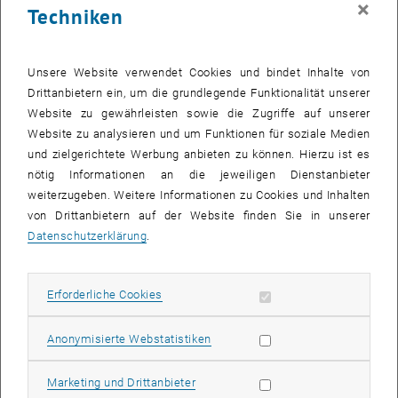
×
Techniken
28 August 2023
29 August 2023
30 August 2023
31 August 2023
1 September 2023
2 September 2023
3 September 2023
Zurück zu vergangene Veranstaltungen
Unsere Website verwendet Cookies und bindet Inhalte von
Drittanbietern ein, um die grundlegende Funktionalität unserer
Website zu gewährleisten sowie die Zugriffe auf unserer
Informationen
Website zu analysieren und um Funktionen für soziale Medien
Hier finden Sie eine Übersicht der bereits stattgefundenen
und zielgerichtete Werbung anbieten zu können. Hierzu ist es
Veranstaltungen des Fachbereichs "Hochschuldidaktik -
nötig Informationen an die jeweiligen Dienstanbieter
focus:lehre".
weiterzugeben. Weitere Informationen zu Cookies und Inhalten
VERANSTALTUNGEN AM 17. AUGUST 2023
von Drittanbietern auf der Website finden Sie in unserer
Datenschutzerklärung
.
Es gibt keine Veranstaltungen in der aktuellen Ansicht.
Erforderliche Cookies zulassen
Erforderliche Cookies
Datum auswählen
August
2023
Nächs
Statistik Cookies zulassen
Anonymisierte Webstatistiken
MO
DI
MI
DO
FR
SA
SO
Marketing Cookies zulassen
Marketing und Drittanbieter