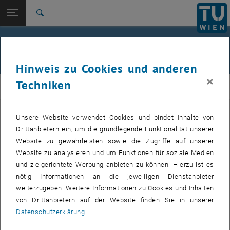
Studium
Seitennavigation öffnen
EN
TU Login
Forschung
Suche
International
Wege ins Ausland für Studierende der
Quicklinks
Quicklinks-Menü umschalten
Karriere
Fakultät für Physik
Hinweis zu Cookies und anderen
Zur 1. Menü Ebene
E130-Fakultät für Physik
×
Techniken
PHY
Zurück zur letzten Ebene:
Outgoing
Zurück: Subseiten von Outgoing auflisten
Kontakt
Unsere Website verwendet Cookies und bindet Inhalte von
Ansprechpartner und KoordinatorInnen.
Drittanbietern ein, um die grundlegende Funktionalität unserer
Bei Fragen zu Ihrer Bewerbung sowie der Nominierung für die
Website zu gewährleisten sowie die Zugriffe auf unserer
Erasmus-Programme kontaktieren Sie bitte die Erasmus-
Website zu analysieren und um Funktionen für soziale Medien
Koordinatorin:
und zielgerichtete Werbung anbieten zu können. Hierzu ist es
Dipl.-Chem. Anna Pimenov,
anna.pimenov
@
tuwien.ac.at
nötig Informationen an die jeweiligen Dienstanbieter
weiterzugeben. Weitere Informationen zu Cookies und Inhalten
Bei Fragen zur Anerkennung der Prüfungen und Anrechnung von
von Drittanbietern auf der Website finden Sie in unserer
ECTS Punkten kontaktieren Sie bitte:
Datenschutzerklärung
.
Studiendekan: PD Dr. Herbert Balasin,
herbert.balasin
@
tuwien.ac.at