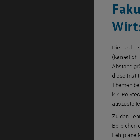
Faku
Wirt
Die Technis
(kaiserlich
Abstand gr
diese Insti
Themen bef
k.k. Polyte
auszustelle
Zu den Lehr
Bereichen 
Lehrpläne 