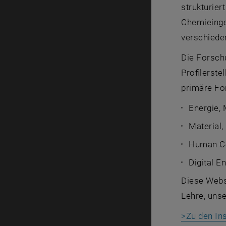
strukturier
Chemieinge
verschiede
Die Forschu
Profilerste
primäre Fo
Energie, 
Material
Human Ce
Digital E
Diese Websi
Lehre, unse
>Zu den Ins