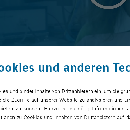
ookies und anderen Te
chinenbau?
s und bindet Inhalte von Drittanbietern ein, um die gru
schen der Fakultät Maschinenwesen und Betriebswissenschafte
 die Zugriffe auf unserer Website zu analysieren und u
nschen der Fakultät Maschinenwesen und Betriebswisse
bieten zu können. Hierzu ist es nötig Informationen an
ionen zu Cookies und Inhalten von Drittanbietern auf d
t für Maschinenbau und
Deka
aftsingenieurwesen