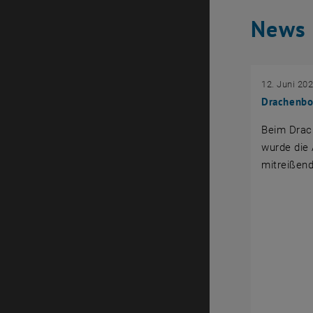
News 
12. Juni 20
Drachenb
Beim Drac
wurde die
mitreißen