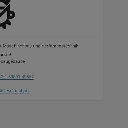
t Maschinenbau und Verfahrenstechnik
arkt 9
nbaugebäude
43 1 58801 49562
, öffnet eine externe URL in einem neuen Fenster
der Fachschaft