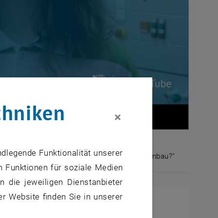
chniken
×
ndlegende Funktionalität unserer
n beantworten die Frage „Was ist Maschinenbau?"
m Funktionen für soziale Medien
nschaften beantworten die Frage „Was ist Maschinenba
 die jeweiligen Dienstanbieter
er Website finden Sie in unserer
n der Fakultät