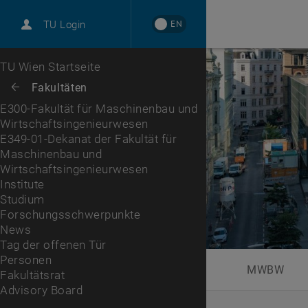
International
EN
TU Login
Karriere
E349-01-Dekanat der Fakultät für Maschinenbau und Wir
Institute
Studium
Forschungsschwerpunkte
News
Tag der offenen Tür
Personen
Fakultätsrat
Advisory Board
Zur 1. Menü Ebene
TU Wien Startseite
Zurück zur letzten Ebene:
Fakultäten
Zurück: Subseiten von Fakultäten auflisten
E300-Fakultät für Maschinenbau und
Wirtschaftsingenieurwesen
E349-01-Dekanat der Fakultät für
Maschinenbau und
Wirtschaftsingenieurwesen
Institute
Studium
Forschungsschwerpunkte
News
Tag der offenen Tür
Personen
MWBW
Fakultätsrat
Advisory Board