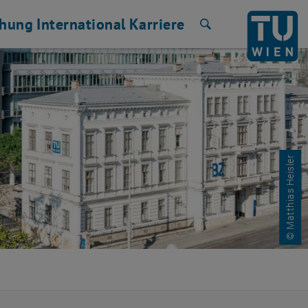
chung
International
Karriere
Suche
© Matthias Heisler