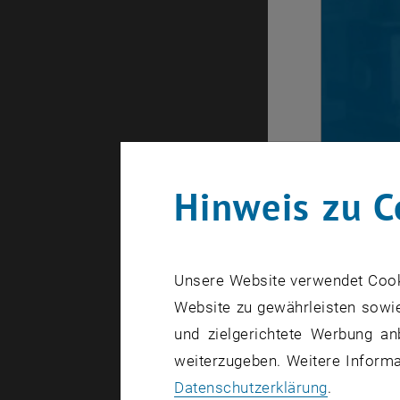
Hinweis zu C
Was ist Mas
Unsere Website verwendet Cookie
Mehrere Men
Website zu gewährleisten sowie
Mehrere Me
und zielgerichtete Werbung an
weiterzugeben. Weitere Informat
Fakultä
Datenschutzerklärung
.
Wirtsch