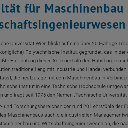
ltät für Maschinenbau
schaftsingenieurwesen
che Universität Wien blickt auf eine über 200-jährige Tra
-königliche) Polytechnische Institut, gegründet, das in der
ößte Einrichtung dieser Art innerhalb des Habsburgerrei
tution traditionell eng mit Industrie und Handel verbunde
asst, die heutzutage mit dem Maschinenbau in Verbindu
chnische Institut in eine Technische Hochschule umgewandel
n und trägt seit 1975 den Namen „Technische Universität
- und Forschungsbereichen der rund 20 Lehrstühle der Fa
des Maschinenbaus auch die industriellen Managementwiss
Maschinenbau und Wirtschaftsingenieurwesen an, die na