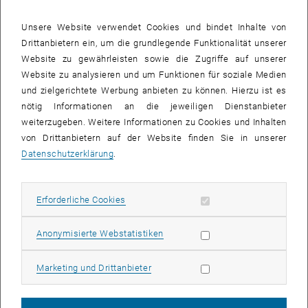
Studierendenvertretung
Unsere Website verwendet Cookies und bindet Inhalte von
Drittanbietern ein, um die grundlegende Funktionalität unserer
Website zu gewährleisten sowie die Zugriffe auf unserer
Website zu analysieren und um Funktionen für soziale Medien
und zielgerichtete Werbung anbieten zu können. Hierzu ist es
nötig Informationen an die jeweiligen Dienstanbieter
weiterzugeben. Weitere Informationen zu Cookies und Inhalten
von Drittanbietern auf der Website finden Sie in unserer
Fachschaft Maschinenbau und Verfahrenstechnik
Datenschutzerklärung
.
Getreidemarkt 9
Maschinenbaugebäude
Erforderliche Cookies zulassen
Erforderliche Cookies
Subseiten von E349-01-
Subseiten von Institute 
Subseiten von Studium a
1060 Wien
Telefon:
+43 1 58801 49562
Statistik Cookies zulassen
Anonymisierte Webstatistiken
, öffnet eine externe URL in eine
Webseite der Fachschaft
Marketing Cookies zulassen
Marketing und Drittanbieter