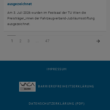
ausgezeichnet
Am 3. Juli 2026 wurden im Festsaal der TU Wien die
Preisträger_innen der Fahrzeugverband-Jubiläumsstiftung
ausgezeichnet.
Seite 1 von 47
Seite 2 von 47
Seite 3 von 47
Seite 47 von 47
Nächs
1
2
3
47
IMPRESSUM
BARRIEREFREIHEITSERKLÄRUNG
DATENSCHUTZERKLÄRUNG (PDF)