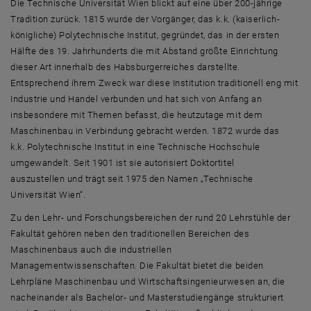
Advisory Board
Die Technische Universität Wien blickt auf eine über 200-jährige
Tradition zurück. 1815 wurde der Vorgänger, das k.k. (kaiserlich-
königliche) Polytechnische Institut, gegründet, das in der ersten
Hälfte des 19. Jahrhunderts die mit Abstand größte Einrichtung
dieser Art innerhalb des Habsburgerreiches darstellte.
Entsprechend ihrem Zweck war diese Institution traditionell eng mit
Industrie und Handel verbunden und hat sich von Anfang an
insbesondere mit Themen befasst, die heutzutage mit dem
Maschinenbau in Verbindung gebracht werden. 1872 wurde das
k.k. Polytechnische Institut in eine Technische Hochschule
umgewandelt. Seit 1901 ist sie autorisiert Doktortitel
auszustellen und trägt seit 1975 den Namen „Technische
Universität Wien“.
Zu den Lehr- und Forschungsbereichen der rund 20 Lehrstühle der
Fakultät gehören neben den traditionellen Bereichen des
Maschinenbaus auch die industriellen
Managementwissenschaften. Die Fakultät bietet die beiden
Lehrpläne Maschinenbau und Wirtschaftsingenieurwesen an, die
nacheinander als Bachelor- und Masterstudiengänge strukturiert