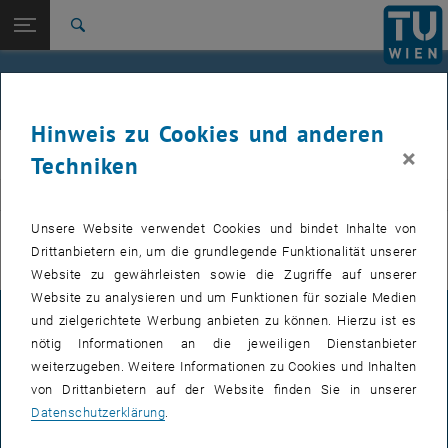
Studium
Seitennavigation öffnen
EN
TU Login
Forschung
Suche
International
Quicklinks
Veranstaltungen
Quicklinks-Menü umschalten
Karriere
Hinweis zu Cookies und anderen
Zur 1. Menü Ebene
E311-Institut für Fertigungstechnik und Photonische
×
IFT
Techniken
Technologien
Zurück zur letzten Ebene:
E311-Institut für Fertigungstechnik
Zurück: Subseiten von E311-Institut für Fertigungstechnik und Photoni
VERANSTALTUNGEN VOM 15. JULI 2026
und Photonische Technologien
Unsere Website verwendet Cookies und bindet Inhalte von
Drittanbietern ein, um die grundlegende Funktionalität unserer
Veranstaltungen
Es gibt keine Veranstaltungen in der aktuellen Ansicht.
Website zu gewährleisten sowie die Zugriffe auf unserer
Website zu analysieren und um Funktionen für soziale Medien
und zielgerichtete Werbung anbieten zu können. Hierzu ist es
IMPRESSUM
nötig Informationen an die jeweiligen Dienstanbieter
weiterzugeben. Weitere Informationen zu Cookies und Inhalten
von Drittanbietern auf der Website finden Sie in unserer
BARRIEREFREIHEITSERKLÄRUNG
Datenschutzerklärung
.