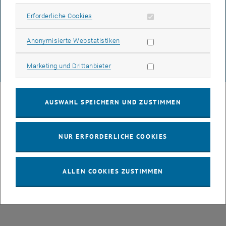
DATENSCHUTZERKLÄRUNG (PDF)
Erforderliche Cookies zulassen
Erforderliche Cookies
Statistik Cookies zulassen
Anonymisierte Webstatistiken
COOKIEEINSTELLUNGEN
Marketing Cookies zulassen
Marketing und Drittanbieter
© TU Wien
# 77141
AUSWAHL SPEICHERN UND ZUSTIMMEN
NUR ERFORDERLICHE COOKIES
ALLEN COOKIES ZUSTIMMEN