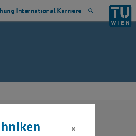
chung
International
Karriere
Suche
2024
Nächster Monat
chniken
×