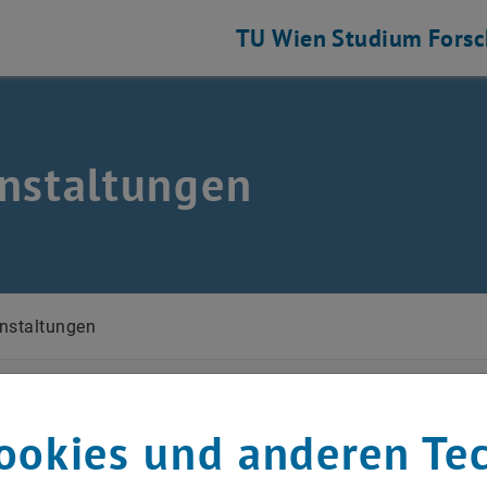
TU Wien
Studium
Fors
nstaltungen
sche Technologien auflisten
nstaltungen
 auswählen
November
Voriger Monat
ookies und anderen Te