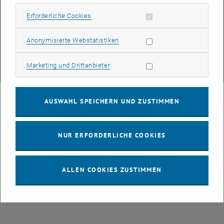
DATENSCHUTZERKLÄRUNG (PDF)
Erforderliche Cookies zulassen
Erforderliche Cookies
Statistik Cookies zulassen
Anonymisierte Webstatistiken
COOKIEEINSTELLUNGEN
Marketing Cookies zulassen
Marketing und Drittanbieter
© TU Wien
# 77141
AUSWAHL SPEICHERN UND ZUSTIMMEN
NUR ERFORDERLICHE COOKIES
ALLEN COOKIES ZUSTIMMEN