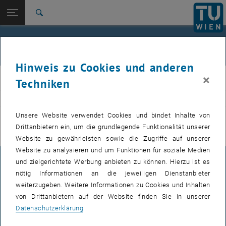
Studium
Seitennavigation öffnen
EN
TU Login
Forschung
Suche
International
Quicklinks
Veranstaltungen
Quicklinks-Menü umschalten
Karriere
Hinweis zu Cookies und anderen
Zur 1. Menü Ebene
E311-Institut für Fertigungstechnik und Photonische
×
IFT
Techniken
Technologien
Zurück zur letzten Ebene:
E311-Institut für Fertigungstechnik
Zurück: Subseiten von E311-Institut für Fertigungstechnik und Photoni
VERANSTALTUNGEN VOM 15. JULI 2026
und Photonische Technologien
Unsere Website verwendet Cookies und bindet Inhalte von
Drittanbietern ein, um die grundlegende Funktionalität unserer
Veranstaltungen
Es gibt keine Veranstaltungen in der aktuellen Ansicht.
Website zu gewährleisten sowie die Zugriffe auf unserer
Website zu analysieren und um Funktionen für soziale Medien
und zielgerichtete Werbung anbieten zu können. Hierzu ist es
IMPRESSUM
nötig Informationen an die jeweiligen Dienstanbieter
weiterzugeben. Weitere Informationen zu Cookies und Inhalten
von Drittanbietern auf der Website finden Sie in unserer
BARRIEREFREIHEITSERKLÄRUNG
Datenschutzerklärung
.