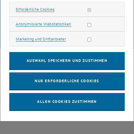
DATENSCHUTZERKLÄRUNG (PDF)
Erforderliche Cookies zulassen
Erforderliche Cookies
Statistik Cookies zulassen
Anonymisierte Webstatistiken
COOKIEEINSTELLUNGEN
Marketing Cookies zulassen
Marketing und Drittanbieter
© TU Wien
# 77141
AUSWAHL SPEICHERN UND ZUSTIMMEN
NUR ERFORDERLICHE COOKIES
ALLEN COOKIES ZUSTIMMEN