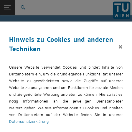
Studium
Seitennavigation öffnen
EN
TU Login
Forschung
Suche
International
Quicklinks
Veranstaltungen
Quicklinks-Menü umschalten
Karriere
Hinweis zu Cookies und anderen
Zur 1. Menü Ebene
E311-Institut für Fertigungstechnik und Photonische
×
IFT
Techniken
Technologien
Zurück zur letzten Ebene:
E311-Institut für Fertigungstechnik
Zurück: Subseiten von E311-Institut für Fertigungstechnik und Photoni
VERANSTALTUNGEN VOM 20. JULI 2026
und Photonische Technologien
Unsere Website verwendet Cookies und bindet Inhalte von
Drittanbietern ein, um die grundlegende Funktionalität unserer
Veranstaltungen
Es gibt keine Veranstaltungen in der aktuellen Ansicht.
Website zu gewährleisten sowie die Zugriffe auf unserer
Website zu analysieren und um Funktionen für soziale Medien
und zielgerichtete Werbung anbieten zu können. Hierzu ist es
IMPRESSUM
nötig Informationen an die jeweiligen Dienstanbieter
weiterzugeben. Weitere Informationen zu Cookies und Inhalten
von Drittanbietern auf der Website finden Sie in unserer
BARRIEREFREIHEITSERKLÄRUNG
Datenschutzerklärung
.