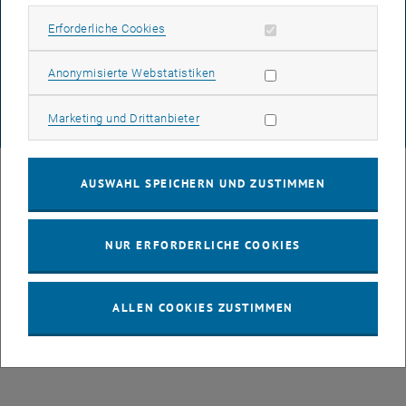
DATENSCHUTZERKLÄRUNG (PDF)
Erforderliche Cookies zulassen
Erforderliche Cookies
Statistik Cookies zulassen
Anonymisierte Webstatistiken
COOKIEEINSTELLUNGEN
Marketing Cookies zulassen
Marketing und Drittanbieter
© TU Wien
# 77141
AUSWAHL SPEICHERN UND ZUSTIMMEN
NUR ERFORDERLICHE COOKIES
ALLEN COOKIES ZUSTIMMEN