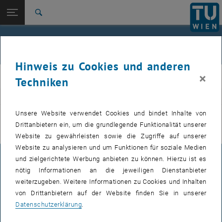
Studium
Seitennavigation öffnen
EN
TU Login
Forschung
Suche
International
Quicklinks
Veranstaltungen
Quicklinks-Menü umschalten
Karriere
Hinweis zu Cookies und anderen
Zur 1. Menü Ebene
E311-Institut für Fertigungstechnik und Photonische
×
IFT
Techniken
Technologien
Zurück zur letzten Ebene:
E311-Institut für Fertigungstechnik
Zurück: Subseiten von E311-Institut für Fertigungstechnik und Photoni
VERANSTALTUNGEN VOM 21. JULI 2026
und Photonische Technologien
Unsere Website verwendet Cookies und bindet Inhalte von
Drittanbietern ein, um die grundlegende Funktionalität unserer
Veranstaltungen
Es gibt keine Veranstaltungen in der aktuellen Ansicht.
Website zu gewährleisten sowie die Zugriffe auf unserer
Website zu analysieren und um Funktionen für soziale Medien
und zielgerichtete Werbung anbieten zu können. Hierzu ist es
IMPRESSUM
nötig Informationen an die jeweiligen Dienstanbieter
weiterzugeben. Weitere Informationen zu Cookies und Inhalten
von Drittanbietern auf der Website finden Sie in unserer
BARRIEREFREIHEITSERKLÄRUNG
Datenschutzerklärung
.