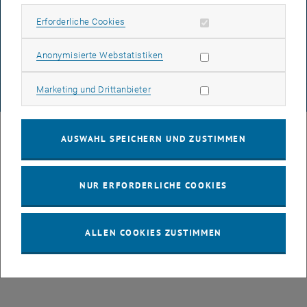
DATENSCHUTZERKLÄRUNG (PDF)
Erforderliche Cookies zulassen
Erforderliche Cookies
Statistik Cookies zulassen
Anonymisierte Webstatistiken
COOKIEEINSTELLUNGEN
Marketing Cookies zulassen
Marketing und Drittanbieter
© TU Wien
# 77141
AUSWAHL SPEICHERN UND ZUSTIMMEN
NUR ERFORDERLICHE COOKIES
ALLEN COOKIES ZUSTIMMEN