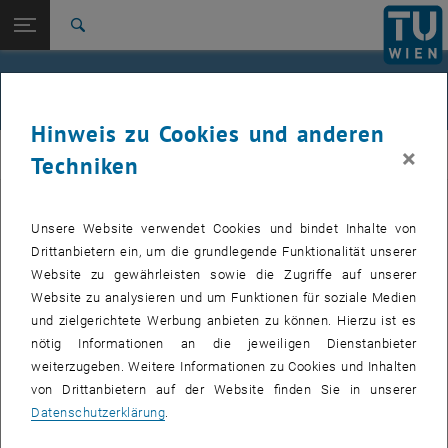
Studium
Seitennavigation öffnen
EN
TU Login
Forschung
Suche
Jour fixe
International
Quicklinks
Events
Quicklinks-Menü umschalten
Karriere
Hinweis zu Cookies und anderen
Zur 1. Menü Ebene
femTUme
×
femTUme
Techniken
Zurück zur letzten Ebene:
femTUme
Zurück: Subseiten von femTUme auflisten
Events
Unsere Website verwendet Cookies und bindet Inhalte von
VERANSTALTUNGEN VOM 17. JULI 2026
Jour fixe
Drittanbietern ein, um die grundlegende Funktionalität unserer
Website zu gewährleisten sowie die Zugriffe auf unserer
04
–
04 August 2026 bis
Website zu analysieren und um Funktionen für soziale Medien
und zielgerichtete Werbung anbieten zu können. Hierzu ist es
AUG. 26
nötig Informationen an die jeweiligen Dienstanbieter
weiterzugeben. Weitere Informationen zu Cookies und Inhalten
Stammtisch 04.08.
von Drittanbietern auf der Website finden Sie in unserer
Datenschutzerklärung
.
tba, 1060 Wien
ANDERE
Veranstaltungstyp:
Veranstaltungsort: