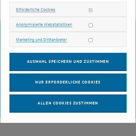
Erforderliche Cookies zulassen
Erforderliche Cookies
Statistik Cookies zulassen
Anonymisierte Webstatistiken
IMPRESSUM
Marketing Cookies zulassen
Marketing und Drittanbieter
BARRIEREFREIHEITSERKLÄRUNG
AUSWAHL SPEICHERN UND ZUSTIMMEN
DATENSCHUTZERKLÄRUNG (PDF)
NUR ERFORDERLICHE COOKIES
COOKIEEINSTELLUNGEN
ALLEN COOKIES ZUSTIMMEN
© TU Wien
# 65814