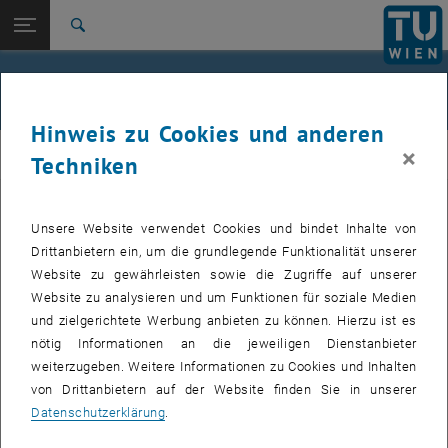
Studium
Seitennavigation öffnen
EN
TU Login
Forschung
Suche
Jour fixe
International
Quicklinks
Events
Quicklinks-Menü umschalten
Karriere
Hinweis zu Cookies und anderen
Zur 1. Menü Ebene
femTUme
×
femTUme
Techniken
Zurück zur letzten Ebene:
femTUme
Zurück: Subseiten von femTUme auflisten
Events
Unsere Website verwendet Cookies und bindet Inhalte von
VERANSTALTUNGEN VOM 17. JULI 2026
Jour fixe
Drittanbietern ein, um die grundlegende Funktionalität unserer
Website zu gewährleisten sowie die Zugriffe auf unserer
04
–
04 August 2026 bis
Website zu analysieren und um Funktionen für soziale Medien
und zielgerichtete Werbung anbieten zu können. Hierzu ist es
AUG. 26
nötig Informationen an die jeweiligen Dienstanbieter
weiterzugeben. Weitere Informationen zu Cookies und Inhalten
Stammtisch 04.08.
von Drittanbietern auf der Website finden Sie in unserer
Datenschutzerklärung
.
tba, 1060 Wien
ANDERE
Veranstaltungstyp:
Veranstaltungsort: