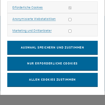
Erforderliche Cookies zulassen
Erforderliche Cookies
Statistik Cookies zulassen
Anonymisierte Webstatistiken
IMPRESSUM
Marketing Cookies zulassen
Marketing und Drittanbieter
BARRIEREFREIHEITSERKLÄRUNG
AUSWAHL SPEICHERN UND ZUSTIMMEN
DATENSCHUTZERKLÄRUNG (PDF)
NUR ERFORDERLICHE COOKIES
COOKIEEINSTELLUNGEN
ALLEN COOKIES ZUSTIMMEN
© TU Wien
# 65814