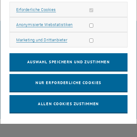
Erforderliche Cookies zulassen
Erforderliche Cookies
Statistik Cookies zulassen
Anonymisierte Webstatistiken
IMPRESSUM
Marketing Cookies zulassen
Marketing und Drittanbieter
BARRIEREFREIHEITSERKLÄRUNG
AUSWAHL SPEICHERN UND ZUSTIMMEN
DATENSCHUTZERKLÄRUNG (PDF)
NUR ERFORDERLICHE COOKIES
COOKIEEINSTELLUNGEN
ALLEN COOKIES ZUSTIMMEN
© TU Wien
# 65814