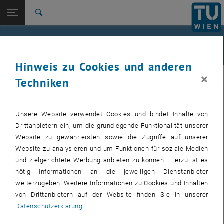
Studium
Seitennavigation öffnen
EN
TU Login
Forschung
Suche
Jour fixe
International
Quicklinks
Events
Quicklinks-Menü umschalten
Karriere
Hinweis zu Cookies und anderen
Zur 1. Menü Ebene
femTUme
×
femTUme
Techniken
Zurück zur letzten Ebene:
femTUme
Zurück: Subseiten von femTUme auflisten
Events
Unsere Website verwendet Cookies und bindet Inhalte von
VERANSTALTUNGEN VOM 17. JULI 2026
Jour fixe
Drittanbietern ein, um die grundlegende Funktionalität unserer
Website zu gewährleisten sowie die Zugriffe auf unserer
04
–
04 August 2026 bis
Website zu analysieren und um Funktionen für soziale Medien
und zielgerichtete Werbung anbieten zu können. Hierzu ist es
AUG. 26
nötig Informationen an die jeweiligen Dienstanbieter
weiterzugeben. Weitere Informationen zu Cookies und Inhalten
Stammtisch 04.08.
von Drittanbietern auf der Website finden Sie in unserer
Datenschutzerklärung
.
tba, 1060 Wien
ANDERE
Veranstaltungstyp:
Veranstaltungsort: