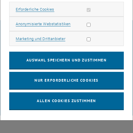
Erforderliche Cookies zulassen
Erforderliche Cookies
Statistik Cookies zulassen
Anonymisierte Webstatistiken
IMPRESSUM
Marketing Cookies zulassen
Marketing und Drittanbieter
BARRIEREFREIHEITSERKLÄRUNG
AUSWAHL SPEICHERN UND ZUSTIMMEN
DATENSCHUTZERKLÄRUNG (PDF)
NUR ERFORDERLICHE COOKIES
COOKIEEINSTELLUNGEN
ALLEN COOKIES ZUSTIMMEN
© TU Wien
# 65814