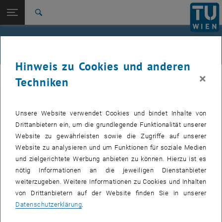
Studium
Seitennavigation öffnen
EN
TU Login
Forschung
Suche
Jour fixe
International
Quicklinks
Events
Quicklinks-Menü umschalten
Karriere
Hinweis zu Cookies und anderen
Zur 1. Menü Ebene
femTUme
×
femTUme
Techniken
Zurück zur letzten Ebene:
femTUme
Zurück: Subseiten von femTUme auflisten
Events
Unsere Website verwendet Cookies und bindet Inhalte von
VERANSTALTUNGEN VOM 17. JULI 2026
Jour fixe
Drittanbietern ein, um die grundlegende Funktionalität unserer
Website zu gewährleisten sowie die Zugriffe auf unserer
04
–
04 August 2026 bis
Website zu analysieren und um Funktionen für soziale Medien
und zielgerichtete Werbung anbieten zu können. Hierzu ist es
AUG. 26
nötig Informationen an die jeweiligen Dienstanbieter
weiterzugeben. Weitere Informationen zu Cookies und Inhalten
Stammtisch 04.08.
von Drittanbietern auf der Website finden Sie in unserer
Datenschutzerklärung
.
tba, 1060 Wien
ANDERE
Veranstaltungstyp:
Veranstaltungsort: