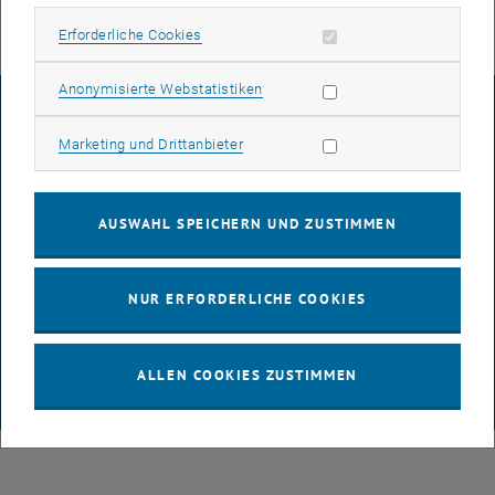
Erforderliche Cookies zulassen
Erforderliche Cookies
Statistik Cookies zulassen
Anonymisierte Webstatistiken
IMPRESSUM
Marketing Cookies zulassen
Marketing und Drittanbieter
BARRIEREFREIHEITSERKLÄRUNG
AUSWAHL SPEICHERN UND ZUSTIMMEN
DATENSCHUTZERKLÄRUNG (PDF)
NUR ERFORDERLICHE COOKIES
COOKIEEINSTELLUNGEN
ALLEN COOKIES ZUSTIMMEN
© TU Wien
# 65814