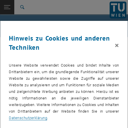
Studium
Seitennavigation öffnen
EN
TU Login
Forschung
Suche
Jour fixe
International
Quicklinks
Events
Quicklinks-Menü umschalten
Karriere
Hinweis zu Cookies und anderen
Zur 1. Menü Ebene
femTUme
×
femTUme
Techniken
Zurück zur letzten Ebene:
femTUme
Zurück: Subseiten von femTUme auflisten
Events
Unsere Website verwendet Cookies und bindet Inhalte von
VERANSTALTUNGEN VOM 20. JULI 2026
Jour fixe
Drittanbietern ein, um die grundlegende Funktionalität unserer
Website zu gewährleisten sowie die Zugriffe auf unserer
04
–
04 August 2026 bis
Website zu analysieren und um Funktionen für soziale Medien
und zielgerichtete Werbung anbieten zu können. Hierzu ist es
AUG. 26
nötig Informationen an die jeweiligen Dienstanbieter
weiterzugeben. Weitere Informationen zu Cookies und Inhalten
Stammtisch 04.08.
von Drittanbietern auf der Website finden Sie in unserer
Datenschutzerklärung
.
tba, 1060 Wien
ANDERE
Veranstaltungstyp:
Veranstaltungsort: