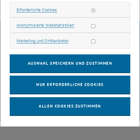
Erforderliche Cookies zulassen
Erforderliche Cookies
Statistik Cookies zulassen
Anonymisierte Webstatistiken
IMPRESSUM
Marketing Cookies zulassen
Marketing und Drittanbieter
BARRIEREFREIHEITSERKLÄRUNG
AUSWAHL SPEICHERN UND ZUSTIMMEN
DATENSCHUTZERKLÄRUNG (PDF)
NUR ERFORDERLICHE COOKIES
COOKIEEINSTELLUNGEN
ALLEN COOKIES ZUSTIMMEN
© TU Wien
# 65814