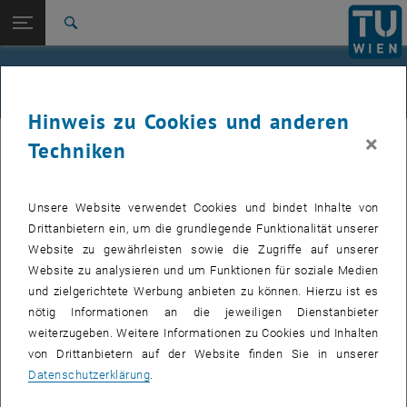
Studium
Seitennavigation öffnen
EN
TU Login
Forschung
Suche
Jour fixe
International
Quicklinks
Events
Quicklinks-Menü umschalten
Karriere
Hinweis zu Cookies und anderen
Zur 1. Menü Ebene
femTUme
×
femTUme
Techniken
Zurück zur letzten Ebene:
femTUme
Zurück: Subseiten von femTUme auflisten
Events
Unsere Website verwendet Cookies und bindet Inhalte von
VERANSTALTUNGEN VOM 15. JULI 2026
Jour fixe
Drittanbietern ein, um die grundlegende Funktionalität unserer
Website zu gewährleisten sowie die Zugriffe auf unserer
04
–
04 August 2026 bis
Website zu analysieren und um Funktionen für soziale Medien
und zielgerichtete Werbung anbieten zu können. Hierzu ist es
AUG. 26
nötig Informationen an die jeweiligen Dienstanbieter
weiterzugeben. Weitere Informationen zu Cookies und Inhalten
Stammtisch 04.08.
von Drittanbietern auf der Website finden Sie in unserer
Datenschutzerklärung
.
tba, 1060 Wien
ANDERE
Veranstaltungstyp:
Veranstaltungsort: