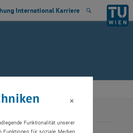
chung
International
Karriere
Suche
chniken
×
ndlegende Funktionalität unserer
ULI 2026
m Funktionen für soziale Medien