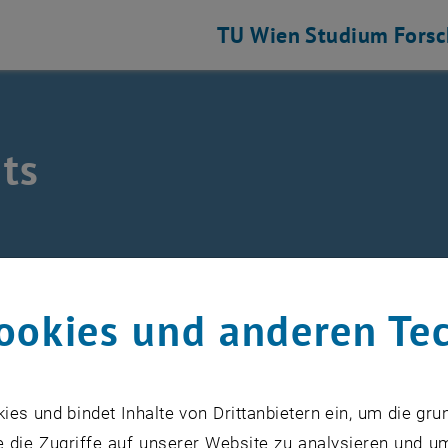
TU Wien
Studium
Fors
ts
/
Events
ookies und anderen Te
s und bindet Inhalte von Drittanbietern ein, um die gru
VERANSTALTUNGEN VOM 17. J
 die Zugriffe auf unserer Website zu analysieren und u