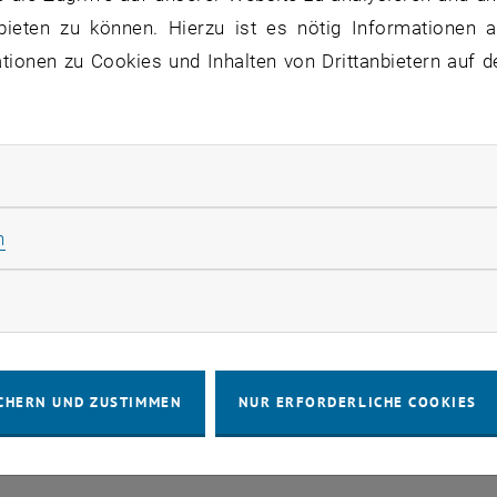
bieten zu können. Hierzu ist es nötig Informationen an
ionen zu Cookies und Inhalten von Drittanbietern auf d
Stammtisch 04.08.
ANDERE
tba, 1060 Wien
04
–
Veranstaltungstyp:
Veranstaltungsort:
04 August 2026 bis
rliche Cookies zulassen
UG. 26
Statistik Cookies zulassen
n
rketing Cookies zulassen
CHERN UND ZUSTIMMEN
NUR ERFORDERLICHE COOKIES