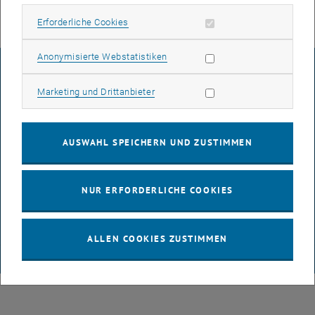
Erforderliche Cookies zulassen
Erforderliche Cookies
Statistik Cookies zulassen
Anonymisierte Webstatistiken
IMPRESSUM
Marketing Cookies zulassen
Marketing und Drittanbieter
BARRIEREFREIHEITSERKLÄRUNG
AUSWAHL SPEICHERN UND ZUSTIMMEN
DATENSCHUTZERKLÄRUNG (PDF)
NUR ERFORDERLICHE COOKIES
COOKIEEINSTELLUNGEN
ALLEN COOKIES ZUSTIMMEN
© TU Wien
# 65814