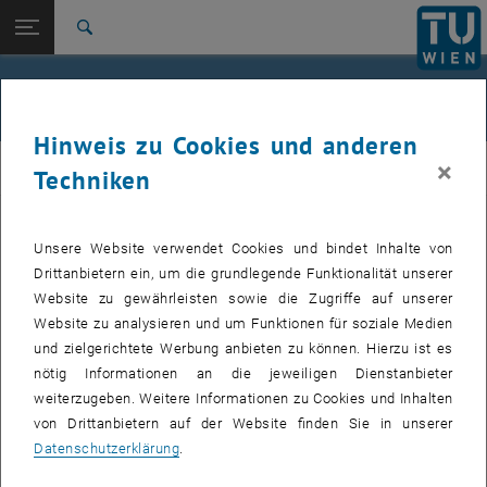
Studium
Seitennavigation öffnen
EN
TU Login
Forschung
Suche
Jour fixe
International
Quicklinks
Events
Quicklinks-Menü umschalten
Karriere
Hinweis zu Cookies und anderen
Zur 1. Menü Ebene
femTUme
×
femTUme
Techniken
Zurück zur letzten Ebene:
femTUme
Zurück: Subseiten von femTUme auflisten
Events
Unsere Website verwendet Cookies und bindet Inhalte von
VERANSTALTUNGEN VOM 15. JULI 2026
Jour fixe
Drittanbietern ein, um die grundlegende Funktionalität unserer
Website zu gewährleisten sowie die Zugriffe auf unserer
04
–
04 August 2026 bis
Website zu analysieren und um Funktionen für soziale Medien
und zielgerichtete Werbung anbieten zu können. Hierzu ist es
AUG. 26
nötig Informationen an die jeweiligen Dienstanbieter
weiterzugeben. Weitere Informationen zu Cookies und Inhalten
Stammtisch 04.08.
von Drittanbietern auf der Website finden Sie in unserer
Datenschutzerklärung
.
tba, 1060 Wien
ANDERE
Veranstaltungstyp:
Veranstaltungsort: