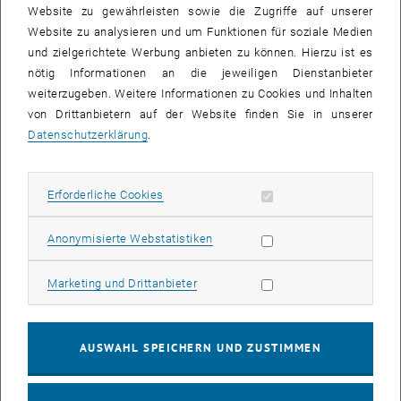
, öffnet eine externe URL in einem neuen 
Quantenphysik
Website zu gewährleisten sowie die Zugriffe auf unserer
Website zu analysieren und um Funktionen für soziale Medien
Äquivalente Formulierung
Raphael
und zielgerichtete Werbung anbieten zu können. Hierzu ist es
, öffnet eine externe URL in einem neuen Fenster
von T3
Pruckner
nötig Informationen an die jeweiligen Dienstanbieter
weiterzugeben. Weitere Informationen zu Cookies und Inhalten
, öffnet eine externe URL in einem neuen F
Hardy Räume
Claudio Rojik
von Drittanbietern auf der Website finden Sie in unserer
Datenschutzerklärung
.
Spektralsatz f. unbeschr.
Arpad Pinter
Erforderliche Cookies zulassen
Erforderliche Cookies
, öffnet eine externe URL in einem n
normale Operatoren
Statistik Cookies zulassen
Der Satz von Krein und
Florian Richter
Anonymisierte Webstatistiken
schwach stetige
Marketing Cookies zulassen
, öffnet eine externe URL in einem 
Marketing und Drittanbieter
Operatorhalbgruppen
A counterexample to
Viktor Zeh
AUSWAHL SPEICHERN UND ZUSTIMMEN
, öffnet eine externe URL in eine
Banach's basis problem
Generalisations of
Felix