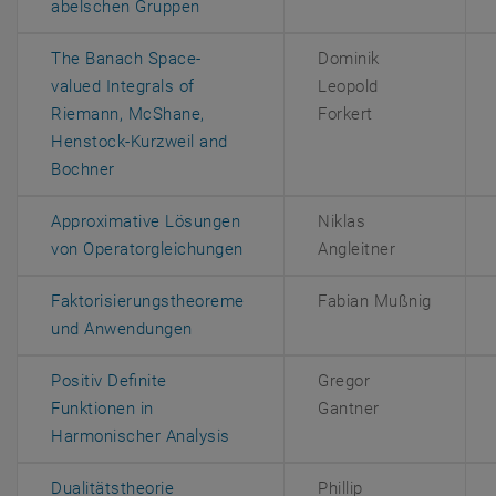
, öffnet eine externe URL in einem ne
abelschen Gruppen
The Banach Space-
Dominik
valued Integrals of
Leopold
Riemann, McShane,
Forkert
Henstock-Kurzweil and
, öffnet eine externe URL in einem neuen Fenster
Bochner
Approximative Lösungen
Niklas
, öffnet eine externe URL in ein
von Operatorgleichungen
Angleitner
Faktorisierungstheoreme
Fabian Mußnig
, öffnet eine externe URL in einem neu
und Anwendungen
Positiv Definite
Gregor
Funktionen in
Gantner
, öffnet eine externe URL in eine
Harmonischer Analysis
, öffnet eine externe URL in einem neuen
Dualitätstheorie
Phillip