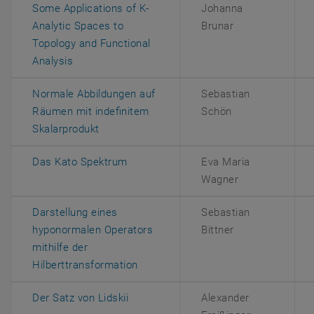
Some Applications of K-
Johanna
Analytic Spaces to
Brunar
Topology and Functional
, öffnet eine externe URL in einem neuen Fenster
Analysis
Normale Abbildungen auf
Sebastian
Räumen mit indefinitem
Schön
, öffnet eine externe URL in einem neuen F
Skalarprodukt
, öffnet eine externe URL in einem ne
Das Kato Spektrum
Eva Maria
Wagner
Darstellung eines
Sebastian
hyponormalen Operators
Bittner
mithilfe der
, öffnet eine externe URL in einem 
Hilberttransformation
, öffnet eine externe URL in einem ne
Der Satz von Lidskii
Alexander