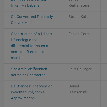
, öffnet eine externe URL in einem neue
linken Halbebene
Reiffenstein
On Convex and Positively
Stefan Koller
, öffnet eine externe URL in einem neuen
Convex Modules
Construction of a Hilbert
Fabian Germ
L2-analogue for
differential forms on a
compact Riemannian
, öffnet eine externe URL in einem neuen Fenste
manifold
Spektrale Vielfachheit
Felix Dellinger
, öffnet eine externe URL in einem n
normaler Operatoren
De Branges’ Theorem on
Daniel
Weighted Polynomial
Hainschink
, öffnet eine externe URL in einem neuen F
Approximation