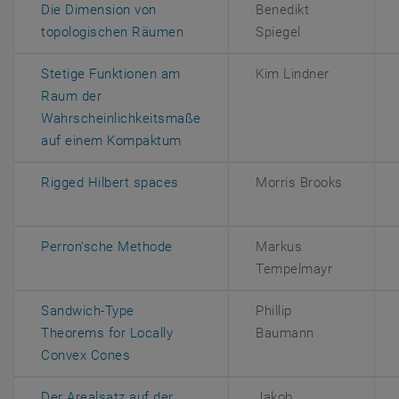
Die Dimension von
Benedikt
, öffnet eine externe URL in eine
topologischen Räumen
Spiegel
Stetige Funktionen am
Kim Lindner
Raum der
Wahrscheinlichkeitsmaße
, öffnet eine externe URL in einem
auf einem Kompaktum
, öffnet eine externe URL in einem
Rigged Hilbert spaces
Morris Brooks
, öffnet eine externe URL in einem 
Perron'sche Methode
Markus
Tempelmayr
Sandwich-Type
Phillip
Theorems for Locally
Baumann
, öffnet eine externe URL in einem neuen F
Convex Cones
Der Arealsatz auf der
Jakob