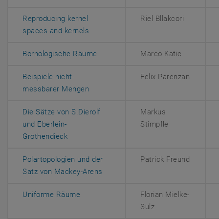
Reproducing kernel
Riel Bllakcori
, öffnet eine externe URL in einem ne
spaces and kernels
, öffnet eine externe URL in einem
Bornologische Räume
Marco Katic
Beispiele nicht-
Felix Parenzan
, öffnet eine externe URL in einem ne
messbarer Mengen
Die Sätze von S.Dierolf
Markus
und Eberlein-
Stimpfle
, öffnet eine externe URL in einem neuen Fe
Grothendieck
Polartopologien und der
Patrick Freund
, öffnet eine externe URL in eine
Satz von Mackey-Arens
, öffnet eine externe URL in einem neue
Uniforme Räume
Florian Mielke-
Sulz