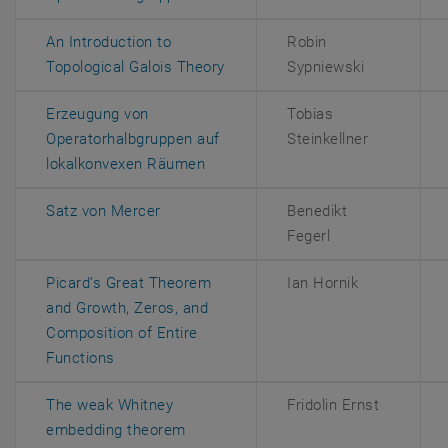
An Introduction to
Robin
, öffnet eine externe URL in ei
Topological Galois Theory
Sypniewski
Erzeugung von
Tobias
, öffnet eine externe URL in ein
Operatorhalbgruppen auf
Steinkellner
, öffnet eine externe URL in einem
lokalkonvexen Räumen
, öffnet eine externe URL in einem neuen
Satz von Mercer
Benedikt
Fegerl
Picard’s Great Theorem
Ian Hornik
and Growth, Zeros, and
Composition of Entire
, öffnet eine externe URL in einem neuen Fenst
Functions
The weak Whitney
Fridolin Ernst
, öffnet eine externe URL in einem n
embedding theorem