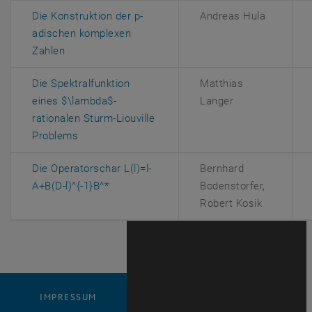
Die Konstruktion der p-
Andreas Hula
adischen komplexen
, öffnet eine externe URL in einem neuen Fenster
Zahlen
Die Spektralfunktion
Matthias
eines $\lambda$-
Langer
rationalen Sturm-Liouville
, öffnet eine externe URL in einem neuen Fenste
Problems
Die Operatorschar L(l)=l-
Bernhard
, öffnet eine externe URL in einem neuen
A+B(D-l)^{-1}B^*
Bodenstorfer,
Robert Kosik
IMPRESSUM