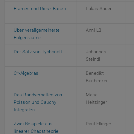
, öffnet eine externe URL in ei
Frames und Riesz-Basen
Lukas Sauer
Über verallgemeinerte
Anni Lü
, öffnet eine externe URL in einem neuen Fe
Folgenräume
, öffnet eine externe URL in eine
Der Satz von Tychonoff
Johannes
Steindl
, öffnet eine externe URL in einem neuen Fen
C*-Algebras
Benedikt
Buchecker
Das Randverhalten von
Maria
Poisson und Cauchy
Heitzinger
, öffnet eine externe URL in einem neuen Fenst
Integralen
Zwei Beispiele aus
Paul Ellinger
, öffnet eine externe URL in einem 
linearer Chaostheorie