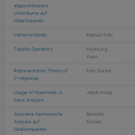
abgeschlossene
Unterräume auf
, öffnet eine externe URL in einem neuen F
Hilberträumen
, öffnet eine externe URL in einem neuen 
Vektorverbände
Manuel Erler
, öffnet eine externe URL in einem neu
Toeplitz Operators
Hyuksung
Kwon
Representation Theory of
Felix Dorrek
, öffnet eine externe URL in einem neuen Fen
C*-Algebras
Usage of Hyperreals in
Jakob Hruby
, öffnet eine externe URL in einem neuen F
basic Analysis
Abstrakte harmonische
Benedikt
Analysis auf
Klocker
lokalkompakten