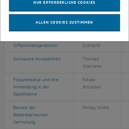
NUR ERFORDERLICHE COOKIES
, öffnet eine externe URL in ei
Semigroups of Operators
Schwenninger
Fixed point Theorems for
Andreas
ALLEN COOKIES ZUSTIMMEN
, öffnet eine externe URL in einem neuen
set-valued maps
Widder
Sturm-Liouville
Jonathan
, öffnet eine externe URL in einem
Differentialoperatoren
Eckhardt
, öffnet eine externe URL in eine
Schwache Kompaktheit
Thomas
Wannerer
Fixpunktsätze und ihre
Nikola
Anwendung in der
Broussev
, öffnet eine externe URL in einem neuen Fen
Spieltheorie
Beweis der
Philipp Grohs
Bieberbachschen
, öffnet eine externe URL in einem neuen Fens
Vermutung