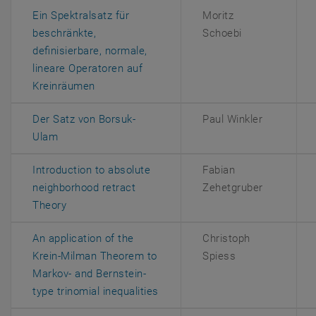
Ein Spektralsatz für
Moritz
beschränkte,
Schoebi
definisierbare, normale,
lineare Operatoren auf
, öffnet eine externe URL in einem neuen Fe
Kreinräumen
Der Satz von Borsuk-
Paul Winkler
, öffnet eine externe URL in einem neuen Fenster
Ulam
Introduction to absolute
Fabian
neighborhood retract
Zehetgruber
, öffnet eine externe URL in einem neuen Fenster
Theory
An application of the
Christoph
Krein-Milman Theorem to
Spiess
Markov- and Bernstein-
, öffnet eine externe URL in ei
type trinomial inequalities