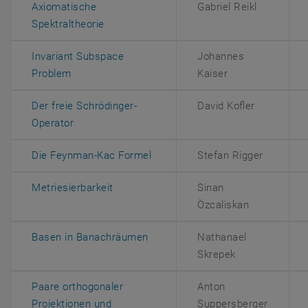
Axiomatische
Gabriel Reikl
, öffnet eine externe URL in einem neuen 
Spektraltheorie
Invariant Subspace
Johannes
, öffnet eine externe URL in einem neuen Fenster
Problem
Kaiser
Der freie Schrödinger-
David Kofler
, öffnet eine externe URL in einem neuen Fenste
Operator
, öffnet eine externe URL in ei
Die Feynman-Kac Formel
Stefan Rigger
, öffnet eine externe URL in einem neue
Metriesierbarkeit
Sinan
Özcaliskan
, öffnet eine externe URL in ein
Basen in Banachräumen
Nathanael
Skrepek
Paare orthogonaler
Anton
Projektionen und
Suppersberger