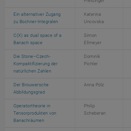
Freißinger
Ein alternativer Zugang
Katerina
, öffnet eine externe URL in einem
zu Bochner-Integralen
Uncovska
C(X) as dual space of a
Simon
, öffnet eine externe URL in einem neuen F
Banach space
Ellmeyer
Die Stone–Czech-
Dominik
Kompaktifizierung der
Pichler
, öffnet eine externe URL in einem neu
natürlichen Zahlen
Der Brouwersche
Anna Pölz
, öffnet eine externe URL in einem neuen 
Abbildungsgrad
Operatortheorie in
Philip
Tensorprodukten von
Scheberan
, öffnet eine externe URL in einem neuen 
Banachräumen