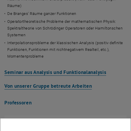
Räume)
De Branges' Räume ganzer Funktionen
Operatortheoretische Probleme der mathematischen Physik:
Spektraltheorie von Schrödinger Operatoren oder Hamiltonschen
Systemen
Interpolationsprobleme der klassischen Analysis (positiv definite
Funktionen, Funktionen mit nichtnegativem Realteil, etc.),
Momentenprobleme
Seminar aus Analysis und Funktionalanalysis
Von unserer Gruppe betreute Arbeiten
Professoren
Ao.Univ.Prof. Dipl.-Ing. Dr.techn.
Michael Kaltenbäck