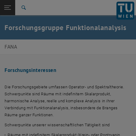
Studium
Seitennavigation öffnen
EN
TU Login
Forschung
Suche
Michael Kaltenbäck
Seminar aus Analysis und Funktionalanalysis
Arbeiten
International
Quicklinks
Forschungsgruppe Funktionalanalysis
Quicklinks-Menü umschalten
Karriere
Zur 1. Menü Ebene
Forschungsgruppen
FANA
Zurück zur letzten Ebene:
Forschungsgruppen
Zurück: Subseiten von Forschungsgruppen auflisten
Funktionalanalysis
Forschungsinteressen
Michael Kaltenbäck
Seminar aus Analysis und Funktionalanalysis
Arbeiten
Die Forschungsgebiete umfassen Operator- und Spektraltheorie.
Schwerpunkte sind Räume mit indefinitem Skalarprodukt,
harmonische Analyse, reelle und komplexe Analysis in ihrer
Verbindung mit Funktionalanalysis, insbesondere de Branges
Räume ganzer Funktionen.
Schwerpunkte unserer wissenschaftlichen Tätigkeit sind
Räume mit indefinitem Skalarprodukt (Krein- oder Pontryagin