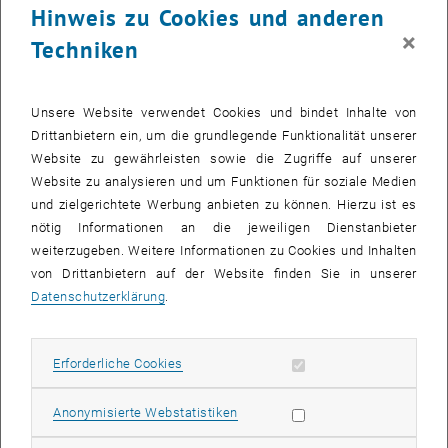
Hinweis zu Cookies und anderen
Associate Professor für Funktionalanalysis
×
Techniken
Michael Kaltenbäck an
Telefon:
+43 1 58801 10122
E-MAIL AN MICHAEL KALTENBÄCK SENDEN
E-MAIL SENDEN
Raum DA03L10 auf der Karte 
Raum:
DA03L10
Unsere Website verwendet Cookies und bindet Inhalte von
, öffnet eine e
Forschungsprofil von Michael Kaltenbäck
Drittanbietern ein, um die grundlegende Funktionalität unserer
Website zu gewährleisten sowie die Zugriffe auf unserer
Michael Kaltenbäck
Website zu analysieren und um Funktionen für soziale Medien
und zielgerichtete Werbung anbieten zu können. Hierzu ist es
nötig Informationen an die jeweiligen Dienstanbieter
weiterzugeben. Weitere Informationen zu Cookies und Inhalten
von Drittanbietern auf der Website finden Sie in unserer
Datenschutzerklärung
.
Erforderliche Cookies zulassen
Erforderliche Cookies
Subseiten von Michael K
Subseiten von Arbeiten 
Statistik Cookies zulassen
Anonymisierte Webstatistiken
Ao.Univ.Prof. Dipl.-Ing. Dr.techn.