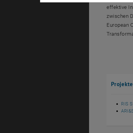
effektive I
zwischen D
European O
Transforma
Projekt
RIS S
ARI&