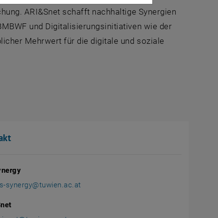
schung. ARI&Snet schafft nachhaltige Synergien
MBWF und Digitalisierungsinitiativen wie der
cher Mehrwert für die digitale und soziale
akt
ynergy
is-synergy
@
tuwien.ac.at
net