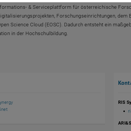
nformations- & Serviceplattform für österreichische For
igitalisierungsprojekten, Forschungseinrichtungen, dem B
pen Science Cloud (EOSC). Dadurch entsteht ein maßgebli
tion in der Hochschulbildung.
e
Kont
ynergy
RIS S
Snet
r
ARI&S