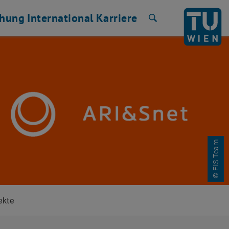
chung
International
Karriere
Suche
© FIS Team
ekte