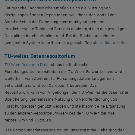
Für manche Fachbereiche empfiehlt sich die Nutzung von
disziplinspezifischen Repositorien, weil diese den Vorteil der
Sichtbarkeit in der Forschungscommunity bringen und
möglicherweise Tools und Services anbieten, die in den jeweiligen
Disziplinen bereits etabliert sind. Bei der Suche nach einem
, öffnet e
geeigneten System kann Ihnen das globale Register
re3data
helfen.
TU-weites Datenrepositorium
, öffnet eine externe URL in einem neuen Fenst
TU Wien Research Data
ist das institutionelle
Forschungsdatenrepositorium der TU Wien. Es wurde - und wird
weiterhin - vom Zentrum für Forschungsdatenmanagement
entwickelt und wird von Campus IT betrieben. Das
Repositorium kann von Angehörigen der TU Wien für die dauerhafte
Speicherung, gemeinsame Nutzung und Veröffentlichung von
Forschungsdaten genutzt werden und stellt somit eine Ergänzung
zu den anderen Repositorium-Services der TU Wien dar, wie
reposiTUm und TUgitLab.
Das Forschungsdatenrepositorium unterstützt die Einhaltung der