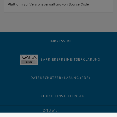
Plattform zur Versionsverwaltung von Source Code
IMPRESSUM
BARRIEREFREIHEITSERKLÄRUNG
DATENSCHUTZERKLÄRUNG (PDF)
COOKIEEINSTELLUNGEN
Facebook
LinkedIn
YouTube
Instagram
Bluesky
© TU Wien
# 43683