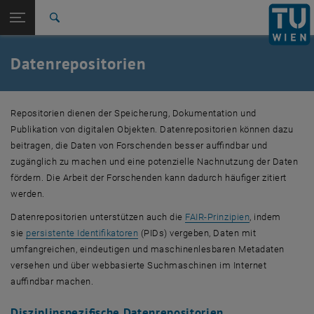
Studium
Seitennavigation öffnen
EN
TU Login
Forschung
Suche
International
Quicklinks
Datenrepositorien
Quicklinks-Menü umschalten
Karriere
Zur 1. Menü Ebene
Forschung
Repositorien dienen der Speicherung, Dokumentation und
Zurück zur letzten Ebene:
Aufbewahren und publizieren
Zurück: Subseiten von Aufbewahren und publizieren auflisten
Publikation von digitalen Objekten. Datenrepositorien können dazu
Datenrepositorien
beitragen, die Daten von Forschenden besser auffindbar und
zugänglich zu machen und eine potenzielle Nachnutzung der Daten
fördern. Die Arbeit der Forschenden kann dadurch häufiger zitiert
werden.
Datenrepositorien unterstützen auch die
FAIR-Prinzipien
, indem
sie
persistente Identifikatoren
(PIDs) vergeben, Daten mit
umfangreichen, eindeutigen und maschinenlesbaren Metadaten
versehen und über webbasierte Suchmaschinen im Internet
auffindbar machen.
Disziplinspezifische Datenrepositorien