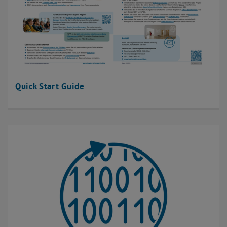
Lizenzen
Open Data
Persistente Identifikatoren
Policy
Recht und Ethik
Speichern und teilen
Quick Start Guide