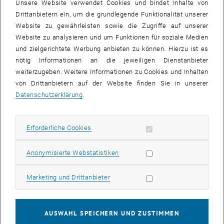
Unsere Website verwendet Cookies und bindet Inhalte von
Drittanbietern ein, um die grundlegende Funktionalität unserer
Website zu gewährleisten sowie die Zugriffe auf unserer
Website zu analysieren und um Funktionen für soziale Medien
und zielgerichtete Werbung anbieten zu können. Hierzu ist es
nötig Informationen an die jeweiligen Dienstanbieter
weiterzugeben. Weitere Informationen zu Cookies und Inhalten
von Drittanbietern auf der Website finden Sie in unserer
Datenschutzerklärung
.
FAIR-Prinzipien
Erforderliche Cookies zulassen
Erforderliche Cookies
Subseiten von Aufbewahr
Subseiten von DMP aufl
Subseiten von Förderrich
Subseiten von Persistent
Statistik Cookies zulassen
Anonymisierte Webstatistiken
Marketing Cookies zulassen
Marketing und Drittanbieter
AUSWAHL SPEICHERN UND ZUSTIMMEN