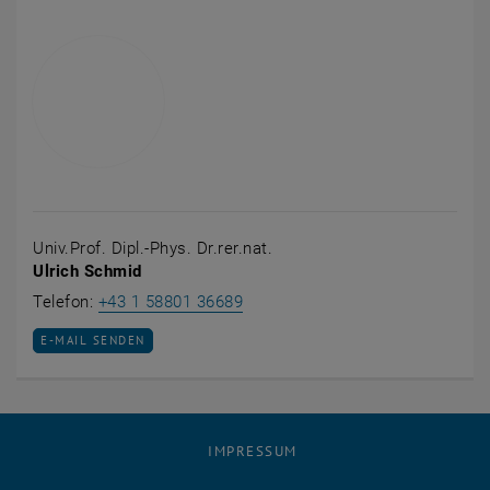
Univ.Prof. Dipl.-Phys. Dr.rer.nat.
Ulrich Schmid
Ulrich Schmid anrufen
Telefon:
+43 1 58801 36689
E-MAIL AN ULRICH SCHMID SENDEN
E-MAIL SENDEN
IMPRESSUM