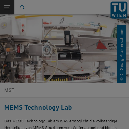
Studium
Seitennavigation öffnen
EN
TU Login
Forschung
Suche
International
Quicklinks
Quicklinks-Menü umschalten
Karriere
© Dr. Georg Pfusterschmied
Zur 1. Menü Ebene
E366-02-Forschungsbereich Mikrosystemtechnik
Zurück zur letzten Ebene:
E366-02-Forschungsbereich
Zurück: Subseiten von E366-02-Forschungsbereich Mikrosystemtechnik
Mikrosystemtechnik
MEMS Technology Lab
MST
MEMS Technology Lab
Das MEMS Technology Lab am ISAS ermöglicht die vollständige
Herstellung von MEMS Strukturen vom Wafer ausgehend bis hin