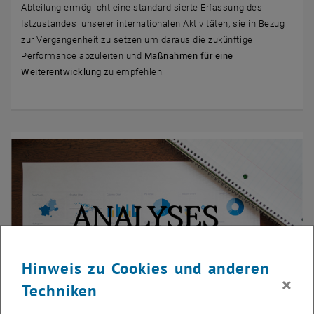
Abteilung ermöglicht eine standardisierte Erfassung des
Istzustandes unserer internationalen Aktivitäten, sie in Bezug
zur Vergangenheit zu setzen um daraus die zukünftige
Performance abzuleiten und
Maßnahmen für eine
Weiterentwicklung
zu empfehlen.
Hinweis zu Cookies und anderen
×
Techniken