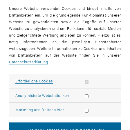
Unsere Website verwendet Cookies und bindet Inhalte von
Analysen
Drittanbietern ein, um die grundlegende Funktionalität unserer
Website zu gewährleisten sowie die Zugriffe auf unserer
Analyse globaler Entwicklungen mit Bezug zum
Website zu analysieren und um Funktionen für soziale Medien
Hochschulsektor.
und zielgerichtete Werbung anbieten zu können. Hierzu ist es
nötig Informationen an die jeweiligen Dienstanbieter
Quantitative und qualitative Analysen mit Bezug zu
weiterzugeben. Weitere Informationen zu Cookies und Inhalten
strategischen Zielen zur Internationalisierung
und deren
von Drittanbietern auf der Website finden Sie in unserer
Operationalisierung (z.B. SWOT-Analysen, Regionalanalysen,
Datenschutzerklärung
.
Potentialanalysen, mit Bezug zu strategischen Zielen und
deren Operationalisierung).
Erforderliche Cookies zulassen
Erforderliche Cookies
Statistik Cookies zulassen
Anonymisierte Webstatistiken
Marketing Cookies zulassen
Marketing und Drittanbieter