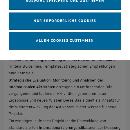
AUSWAHL SPEICHERN UND ZUSTIMMEN
NUR ERFORDERLICHE COOKIES
ALLEN COOKIES ZUSTIMMEN
Projektentwicklung - Reporting - Standards
Projektentwicklung, Reporting
und das
Setzen von Standards
mittels Guidelines, Templates, strategischen Empfehlungen
sind Kernziele.
Strategische Evaluation, Monitoring und Analysen der
internationalen Aktivitäten
erzeugen ein umfassendes Bild
vergangener und laufender Aktivitäten, generieren neue
Ergebnisse und neues Wissen.Diese Basis dient als Ansatz für
die Weiterentwicklung der Aktivitäten, bietet Wissen für neue
Projekte.
Ein wichtiges laufendes Projekt ist die Entwicklung von
standardisierten
Internationalisierungsndikatoren
zur Messung