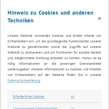
28
28 September 2026
Hinweis zu Cookies und anderen
SEPT. 26
×
Techniken
bis
08:30
-
13:00
Was kann man in Mathematik heute noch forschen?
Unsere Website verwendet Cookies und bindet Inhalte von
Drittanbietern ein, um die grundlegende Funktionalität unserer
Kuppelsaal, TU Wien, 1040 Wien
WORKSHOP
Veranstaltungstyp:
Veranstaltungsort:
Website zu gewährleisten sowie die Zugriffe auf unserer
Website zu analysieren und um Funktionen für soziale Medien
und zielgerichtete Werbung anbieten zu können. Hierzu ist es
28
28 September 2026
nötig Informationen an die jeweiligen Dienstanbieter
weiterzugeben. Weitere Informationen zu Cookies und Inhalten
SEPT. 26
von Drittanbietern auf der Website finden Sie in unserer
bis
17:30
-
18:45
Datenschutzerklärung
.
Theaterstück “Das hat doch eine Frau erfunden!”
Erforderliche Cookies zulassen
Erforderliche Cookies
TVFA Halle, 1040 Wien
ANDERE
Veranstaltungstyp:
Veranstaltungsort:
Statistik Cookies zulassen
Anonymisierte Webstatistiken