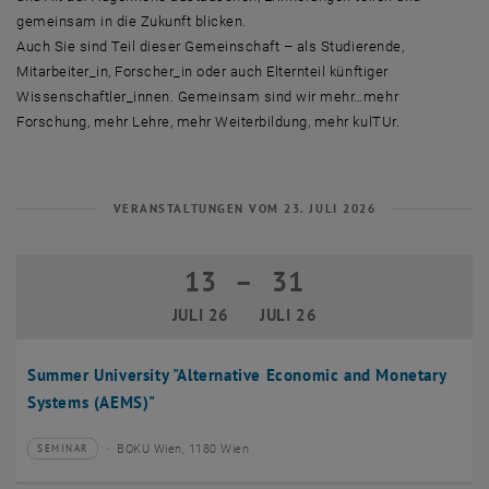
gemeinsam in die Zukunft blicken.
Auch Sie sind Teil dieser Gemeinschaft – als Studierende,
Mitarbeiter_in, Forscher_in oder auch Elternteil künftiger
Wissenschaftler_innen. Gemeinsam sind wir mehr…mehr
Forschung, mehr Lehre, mehr Weiterbildung, mehr kulTUr.
VERANSTALTUNGEN VOM 23. JULI 2026
13
–
31
13 Juli 2026 bis 31 Juli 2026
JULI 26
JULI 26
Summer University "Alternative Economic and Monetary
Systems (AEMS)"
BOKU Wien, 1180 Wien
SEMINAR
Veranstaltungstyp:
Veranstaltungsort: