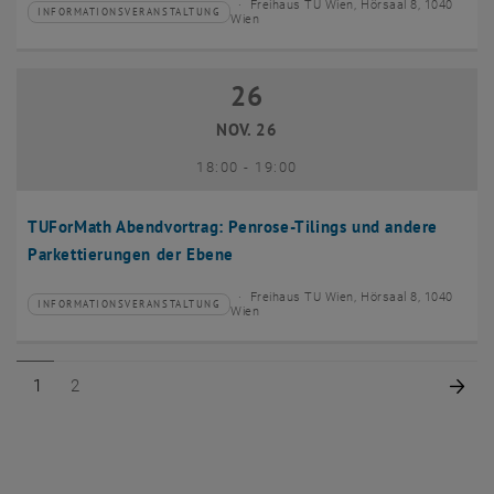
Freihaus TU Wien, Hörsaal 8, 1040
INFORMATIONSVERANSTALTUNG
Veranstaltungstyp:
Veranstaltungsort:
Wien
26
26 November 2026
NOV. 26
bis
18:00
-
19:00
TUForMath Abendvortrag: Penrose-Tilings und andere
Parkettierungen der Ebene
Freihaus TU Wien, Hörsaal 8, 1040
INFORMATIONSVERANSTALTUNG
Veranstaltungstyp:
Veranstaltungsort:
Wien
Seite 1 von 2
Seite 2 von 2
Näc
1
2