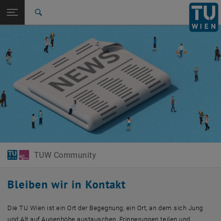
Studium
Seitennavigation öffnen
EN
TU Login
Forschung
Suche
International
Quicklinks
Quicklinks-Menü umschalten
Karriere
Zur 1. Menü Ebene
TUW Community
Zurück zur letzten Ebene:
TUW Community
Zurück: Subseiten von TUW Community auflisten
News & Events
TUW Community
Bleiben wir in Kontakt
Die TU Wien ist ein Ort der Begegnung, ein Ort, an dem sich Jung
und Alt auf Augenhöhe austauschen, Erinnerungen teilen und