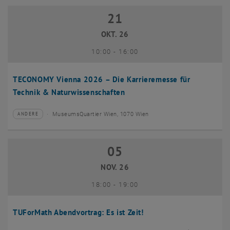
21
21 Oktober 2026
OKT. 26
bis
10:00
-
16:00
TECONOMY Vienna 2026 – Die Karrieremesse für
Technik & Naturwissenschaften
MuseumsQuartier Wien, 1070 Wien
ANDERE
Veranstaltungstyp:
Veranstaltungsort:
05
05 November 2026
NOV. 26
bis
18:00
-
19:00
TUForMath Abendvortrag: Es ist Zeit!