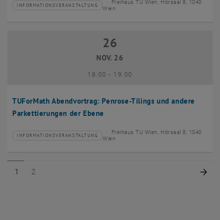
Freihaus TU Wien, Hörsaal 8, 1040
INFORMATIONSVERANSTALTUNG
Veranstaltungstyp:
Veranstaltungsort:
Wien
26
26 November 2026
NOV. 26
bis
18:00
-
19:00
TUForMath Abendvortrag: Penrose-Tilings und andere
Parkettierungen der Ebene
Freihaus TU Wien, Hörsaal 8, 1040
INFORMATIONSVERANSTALTUNG
Veranstaltungstyp:
Veranstaltungsort:
Wien
Seite 1 von 2
Seite 2 von 2
Näc
1
2