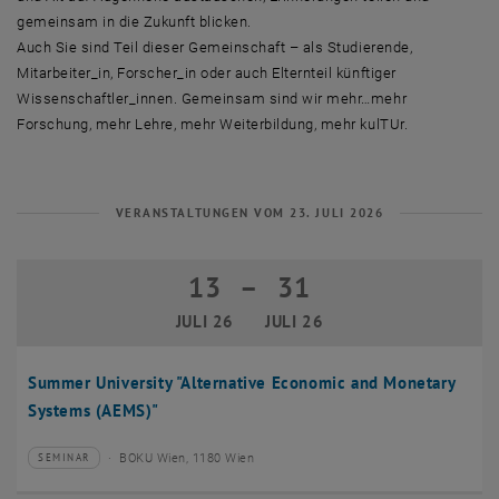
gemeinsam in die Zukunft blicken.
Auch Sie sind Teil dieser Gemeinschaft – als Studierende,
Mitarbeiter_in, Forscher_in oder auch Elternteil künftiger
Wissenschaftler_innen. Gemeinsam sind wir mehr…mehr
Forschung, mehr Lehre, mehr Weiterbildung, mehr kulTUr.
VERANSTALTUNGEN VOM 23. JULI 2026
13
–
31
13 Juli 2026 bis 31 Juli 2026
JULI 26
JULI 26
Summer University "Alternative Economic and Monetary
Systems (AEMS)"
BOKU Wien, 1180 Wien
SEMINAR
Veranstaltungstyp:
Veranstaltungsort: