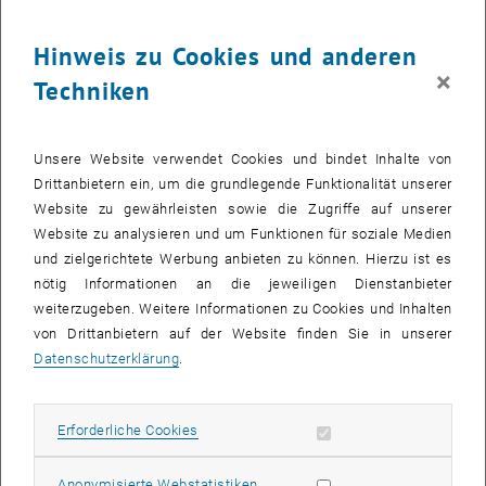
28
28 September 2026
Hinweis zu Cookies und anderen
SEPT. 26
×
Techniken
bis
08:30
-
13:00
Was kann man in Mathematik heute noch forschen?
Unsere Website verwendet Cookies und bindet Inhalte von
Drittanbietern ein, um die grundlegende Funktionalität unserer
Kuppelsaal, TU Wien, 1040 Wien
WORKSHOP
Veranstaltungstyp:
Veranstaltungsort:
Website zu gewährleisten sowie die Zugriffe auf unserer
Website zu analysieren und um Funktionen für soziale Medien
und zielgerichtete Werbung anbieten zu können. Hierzu ist es
28
28 September 2026
nötig Informationen an die jeweiligen Dienstanbieter
weiterzugeben. Weitere Informationen zu Cookies und Inhalten
SEPT. 26
von Drittanbietern auf der Website finden Sie in unserer
bis
17:30
-
18:45
Datenschutzerklärung
.
Theaterstück “Das hat doch eine Frau erfunden!”
Erforderliche Cookies zulassen
Erforderliche Cookies
TVFA Halle, 1040 Wien
ANDERE
Veranstaltungstyp:
Veranstaltungsort:
Statistik Cookies zulassen
Anonymisierte Webstatistiken