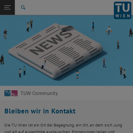
Studium
Seitennavigation öffnen
EN
TU Login
Forschung
Suche
International
Quicklinks
Quicklinks-Menü umschalten
Karriere
Zur 1. Menü Ebene
TUW Community
Zurück zur letzten Ebene:
TUW Community
Zurück: Subseiten von TUW Community auflisten
News & Events
TUW Community
Bleiben wir in Kontakt
Die TU Wien ist ein Ort der Begegnung, ein Ort, an dem sich Jung
und Alt auf Augenhöhe austauschen, Erinnerungen teilen und