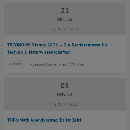
21
21 Oktober 2026
OKT. 26
bis
10:00
-
16:00
TECONOMY Vienna 2026 – Die Karrieremesse für
Technik & Naturwissenschaften
MuseumsQuartier Wien, 1070 Wien
ANDERE
Veranstaltungstyp:
Veranstaltungsort:
05
05 November 2026
NOV. 26
bis
18:00
-
19:00
TUForMath Abendvortrag: Es ist Zeit!