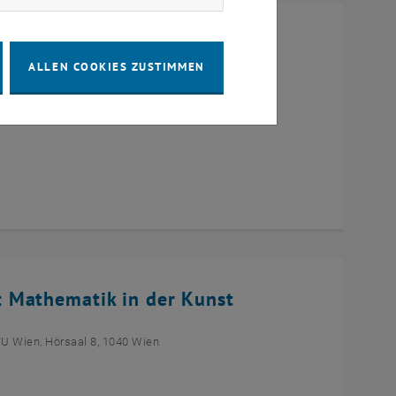
r Studierende
ALLEN COOKIES ZUSTIMMEN
0 Wien
 Mathematik in der Kunst
TU Wien, Hörsaal 8, 1040 Wien