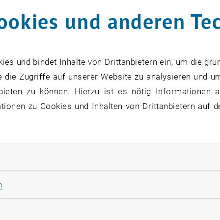
SEPT. 26
ookies und anderen Te
bis
8:30
-
13:00
s und bindet Inhalte von Drittanbietern ein, um die gru
 die Zugriffe auf unserer Website zu analysieren und u
bieten zu können. Hierzu ist es nötig Informationen an
Theaterstück “Das hat doc
ionen zu Cookies und Inhalten von Drittanbietern auf d
28
8 September 2026
ANDERE
TVFA Halle, 1040 Wien
Veranstaltungstyp:
Veranstaltungsort:
SEPT. 26
rliche Cookies zulassen
bis
7:30
-
18:45
Statistik Cookies zulassen
n
rketing Cookies zulassen