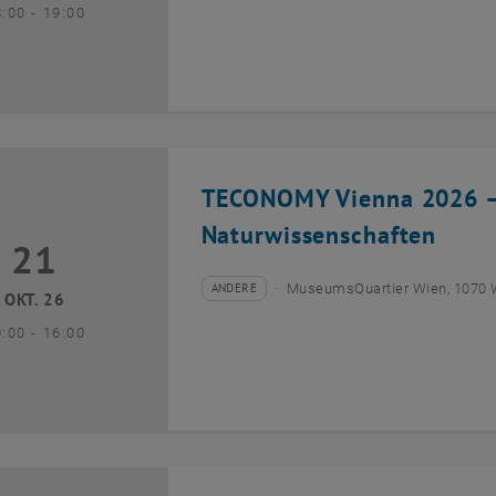
bis
8:00
-
19:00
TECONOMY Vienna 2026 – 
Naturwissenschaften
21
1 Oktober 2026
ANDERE
MuseumsQuartier Wien, 1070 
Veranstaltungstyp:
Veranstaltungsort:
OKT. 26
bis
0:00
-
16:00