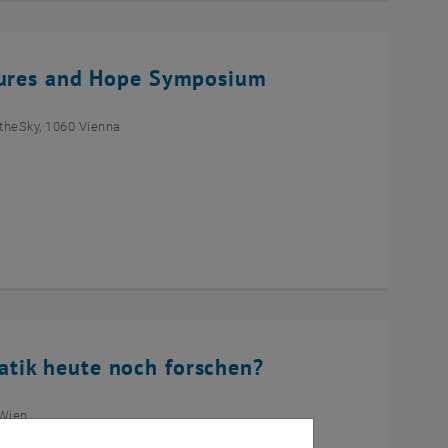
ltures and Hope Symposium
theSky, 1060 Vienna
tik heute noch forschen?
 Wien