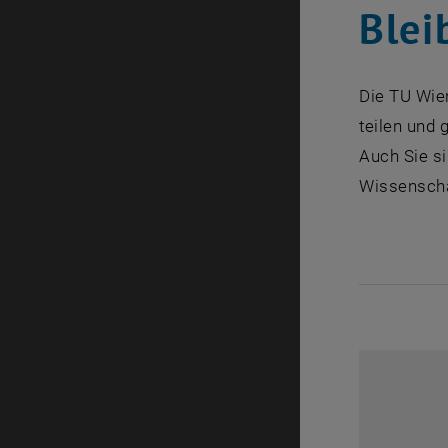
Blei
Die TU Wien
teilen und 
Auch Sie si
Wissenscha