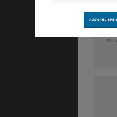
AUSWAHL SPEI
1
OKT. 
1