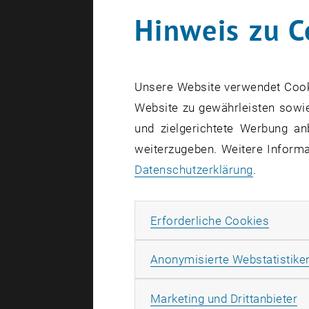
Hinweis zu C
0
Unsere Website verwendet Cookie
Website zu gewährleisten sowie
und zielgerichtete Werbung an
weiterzugeben. Weitere Informat
Datenschutzerklärung
.
2
Erforde
Erforderliche Cookies
1
Anonymisierte Webstatistike
Ma
Marketing und Drittanbieter