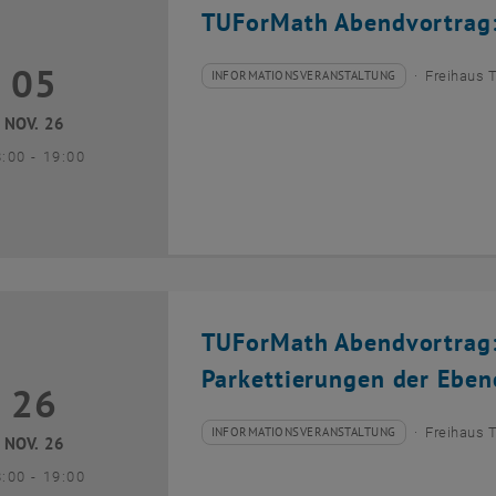
TUForMath Abendvortrag: E
05
5 November 2026
INFORMATIONSVERANSTALTUNG
Freihaus 
Veranstaltungstyp:
Veranstaltungsort:
NOV. 26
bis
8:00
-
19:00
TUForMath Abendvortrag:
Parkettierungen der Eben
26
6 November 2026
INFORMATIONSVERANSTALTUNG
Freihaus 
Veranstaltungstyp:
Veranstaltungsort:
NOV. 26
bis
8:00
-
19:00