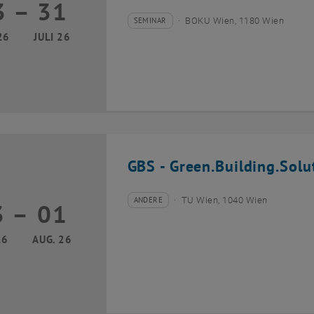
3
–
31
13 Juli 2026 bis 31 Juli 2026
SEMINAR
BOKU Wien, 1180 Wien
Veranstaltungstyp:
Veranstaltungsort:
26
JULI 26
GBS - Green.Building.Solu
ANDERE
TU Wien, 1040 Wien
3
–
01
Veranstaltungstyp:
Veranstaltungsort:
13 Juli 2026 bis 01 August 2026
26
AUG. 26