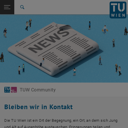
Studium
Seitennavigation öffnen
EN
TU Login
Forschung
Suche
International
Quicklinks
Quicklinks-Menü umschalten
Karriere
Zur 1. Menü Ebene
TUW Community
Zurück zur letzten Ebene:
TUW Community
Zurück: Subseiten von TUW Community auflisten
News & Events
TUW Community
Bleiben wir in Kontakt
Die TU Wien ist ein Ort der Begegnung, ein Ort, an dem sich Jung
und Alt auf Augenhöhe austauschen, Erinnerungen teilen und