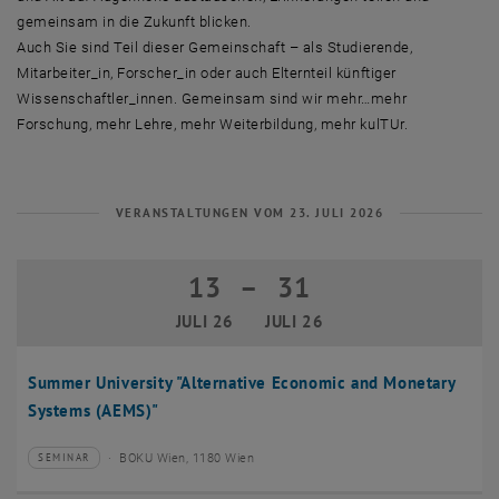
gemeinsam in die Zukunft blicken.
Auch Sie sind Teil dieser Gemeinschaft – als Studierende,
Mitarbeiter_in, Forscher_in oder auch Elternteil künftiger
Wissenschaftler_innen. Gemeinsam sind wir mehr…mehr
Forschung, mehr Lehre, mehr Weiterbildung, mehr kulTUr.
VERANSTALTUNGEN VOM 23. JULI 2026
13
–
31
13 Juli 2026 bis 31 Juli 2026
JULI 26
JULI 26
Summer University "Alternative Economic and Monetary
Systems (AEMS)"
BOKU Wien, 1180 Wien
SEMINAR
Veranstaltungstyp:
Veranstaltungsort: