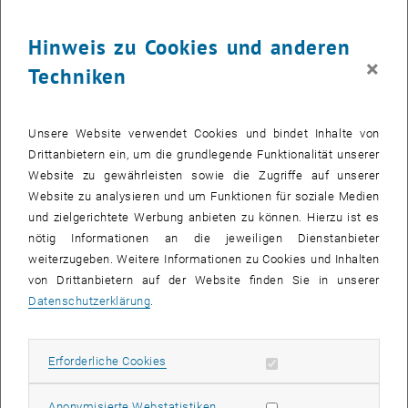
28
28 September 2026
Hinweis zu Cookies und anderen
SEPT. 26
×
Techniken
bis
08:30
-
13:00
Was kann man in Mathematik heute noch forschen?
Unsere Website verwendet Cookies und bindet Inhalte von
Drittanbietern ein, um die grundlegende Funktionalität unserer
Kuppelsaal, TU Wien, 1040 Wien
WORKSHOP
Veranstaltungstyp:
Veranstaltungsort:
Website zu gewährleisten sowie die Zugriffe auf unserer
Website zu analysieren und um Funktionen für soziale Medien
und zielgerichtete Werbung anbieten zu können. Hierzu ist es
28
28 September 2026
nötig Informationen an die jeweiligen Dienstanbieter
weiterzugeben. Weitere Informationen zu Cookies und Inhalten
SEPT. 26
von Drittanbietern auf der Website finden Sie in unserer
bis
17:30
-
18:45
Datenschutzerklärung
.
Theaterstück “Das hat doch eine Frau erfunden!”
Erforderliche Cookies zulassen
Erforderliche Cookies
TVFA Halle, 1040 Wien
ANDERE
Veranstaltungstyp:
Veranstaltungsort:
Statistik Cookies zulassen
Anonymisierte Webstatistiken