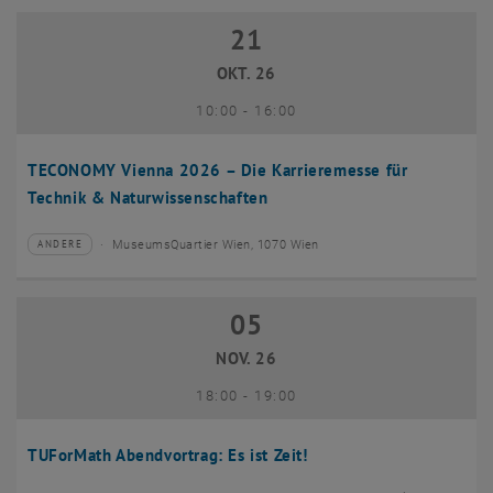
21
21 Oktober 2026
OKT. 26
bis
10:00
-
16:00
TECONOMY Vienna 2026 – Die Karrieremesse für
Technik & Naturwissenschaften
MuseumsQuartier Wien, 1070 Wien
ANDERE
Veranstaltungstyp:
Veranstaltungsort:
05
05 November 2026
NOV. 26
bis
18:00
-
19:00
TUForMath Abendvortrag: Es ist Zeit!