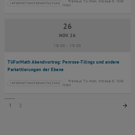
Freihaus TU Wien, Hörsaal 8, 1040
INFORMATIONSVERANSTALTUNG
Veranstaltungstyp:
Veranstaltungsort:
Wien
26
26 November 2026
NOV. 26
bis
18:00
-
19:00
TUForMath Abendvortrag: Penrose-Tilings und andere
Parkettierungen der Ebene
Freihaus TU Wien, Hörsaal 8, 1040
INFORMATIONSVERANSTALTUNG
Veranstaltungstyp:
Veranstaltungsort:
Wien
Seite 1 von 2
Seite 2 von 2
Näc
1
2