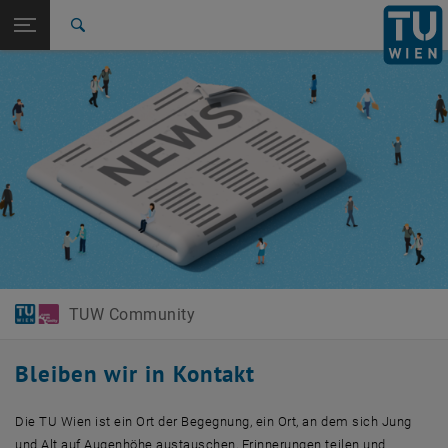
Studium
Seitennavigation öffnen
EN
TU Login
Forschung
Suche
International
Quicklinks
Quicklinks-Menü umschalten
Karriere
Zur 1. Menü Ebene
TUW Community
Zurück zur letzten Ebene:
TUW Community
Zurück: Subseiten von TUW Community auflisten
News & Events
TUW Community
Bleiben wir in Kontakt
Die TU Wien ist ein Ort der Begegnung, ein Ort, an dem sich Jung
und Alt auf Augenhöhe austauschen, Erinnerungen teilen und