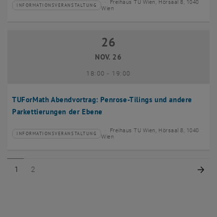
Freihaus TU Wien, Hörsaal 8, 1040
INFORMATIONSVERANSTALTUNG
Veranstaltungstyp:
Veranstaltungsort:
Wien
26
26 November 2026
NOV. 26
bis
18:00
-
19:00
TUForMath Abendvortrag: Penrose-Tilings und andere
Parkettierungen der Ebene
Freihaus TU Wien, Hörsaal 8, 1040
INFORMATIONSVERANSTALTUNG
Veranstaltungstyp:
Veranstaltungsort:
Wien
Seite 1 von 2
Seite 2 von 2
Näc
1
2