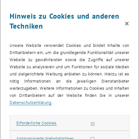
28
28 September 2026
Hinweis zu Cookies und anderen
SEPT. 26
×
Techniken
bis
08:30
-
13:00
Was kann man in Mathematik heute noch forschen?
Unsere Website verwendet Cookies und bindet Inhalte von
Drittanbietern ein, um die grundlegende Funktionalität unserer
Kuppelsaal, TU Wien, 1040 Wien
WORKSHOP
Veranstaltungstyp:
Veranstaltungsort:
Website zu gewährleisten sowie die Zugriffe auf unserer
Website zu analysieren und um Funktionen für soziale Medien
und zielgerichtete Werbung anbieten zu können. Hierzu ist es
28
28 September 2026
nötig Informationen an die jeweiligen Dienstanbieter
weiterzugeben. Weitere Informationen zu Cookies und Inhalten
SEPT. 26
von Drittanbietern auf der Website finden Sie in unserer
bis
17:30
-
18:45
Datenschutzerklärung
.
Theaterstück “Das hat doch eine Frau erfunden!”
Erforderliche Cookies zulassen
Erforderliche Cookies
TVFA Halle, 1040 Wien
ANDERE
Veranstaltungstyp:
Veranstaltungsort:
Statistik Cookies zulassen
Anonymisierte Webstatistiken