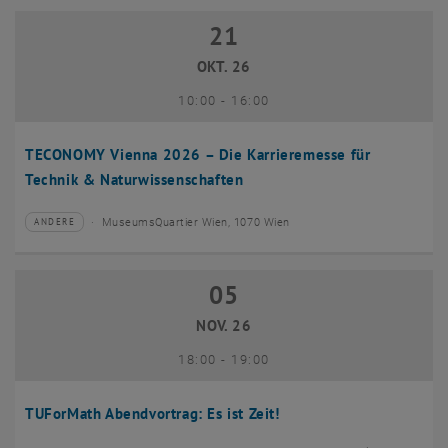
21
21 Oktober 2026
OKT. 26
bis
10:00
-
16:00
TECONOMY Vienna 2026 – Die Karrieremesse für
Technik & Naturwissenschaften
MuseumsQuartier Wien, 1070 Wien
ANDERE
Veranstaltungstyp:
Veranstaltungsort:
05
05 November 2026
NOV. 26
bis
18:00
-
19:00
TUForMath Abendvortrag: Es ist Zeit!