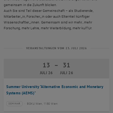
gemeinsam in die Zukunft blicken.
Auch Sie sind Teil dieser Gemeinschaft – als Studierende,
Mitarbeiter_in, Forscher_in oder auch Elternteil künftiger
Wissenschaftler_innen. Gemeinsam sind wir mehr…mehr
Forschung, mehr Lehre, mehr Weiterbildung, mehr kulTUr.
VERANSTALTUNGEN VOM 23. JULI 2026
13
–
31
13 Juli 2026 bis 31 Juli 2026
JULI 26
JULI 26
Summer University "Alternative Economic and Monetary
Systems (AEMS)"
BOKU Wien, 1180 Wien
SEMINAR
Veranstaltungstyp:
Veranstaltungsort: