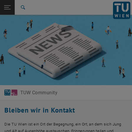
Studium
Seitennavigation öffnen
EN
TU Login
Forschung
Suche
International
Quicklinks
Quicklinks-Menü umschalten
Karriere
Zur 1. Menü Ebene
TUW Community
Zurück zur letzten Ebene:
TUW Community
Zurück: Subseiten von TUW Community auflisten
News & Events
TUW Community
Bleiben wir in Kontakt
Die TU Wien ist ein Ort der Begegnung, ein Ort, an dem sich Jung
und Alt auf Augenhöhe austauschen, Erinnerungen teilen und