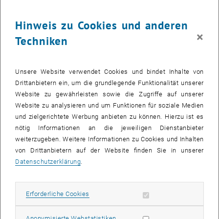
28
28 September 2026
Hinweis zu Cookies und anderen
SEPT. 26
×
Techniken
bis
08:30
-
13:00
Was kann man in Mathematik heute noch forschen?
Unsere Website verwendet Cookies und bindet Inhalte von
Drittanbietern ein, um die grundlegende Funktionalität unserer
Kuppelsaal, TU Wien, 1040 Wien
WORKSHOP
Veranstaltungstyp:
Veranstaltungsort:
Website zu gewährleisten sowie die Zugriffe auf unserer
Website zu analysieren und um Funktionen für soziale Medien
und zielgerichtete Werbung anbieten zu können. Hierzu ist es
28
28 September 2026
nötig Informationen an die jeweiligen Dienstanbieter
weiterzugeben. Weitere Informationen zu Cookies und Inhalten
SEPT. 26
von Drittanbietern auf der Website finden Sie in unserer
bis
17:30
-
18:45
Datenschutzerklärung
.
Theaterstück “Das hat doch eine Frau erfunden!”
Erforderliche Cookies zulassen
Erforderliche Cookies
TVFA Halle, 1040 Wien
ANDERE
Veranstaltungstyp:
Veranstaltungsort:
Statistik Cookies zulassen
Anonymisierte Webstatistiken