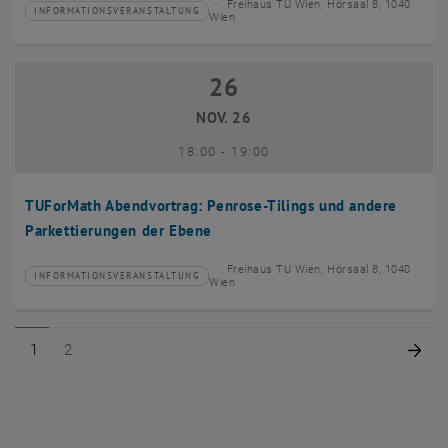
Freihaus TU Wien, Hörsaal 8, 1040
INFORMATIONSVERANSTALTUNG
Veranstaltungstyp:
Veranstaltungsort:
Wien
26
26 November 2026
NOV. 26
bis
18:00
-
19:00
TUForMath Abendvortrag: Penrose-Tilings und andere
Parkettierungen der Ebene
Freihaus TU Wien, Hörsaal 8, 1040
INFORMATIONSVERANSTALTUNG
Veranstaltungstyp:
Veranstaltungsort:
Wien
Seite 1 von 2
Seite 2 von 2
Näc
1
2