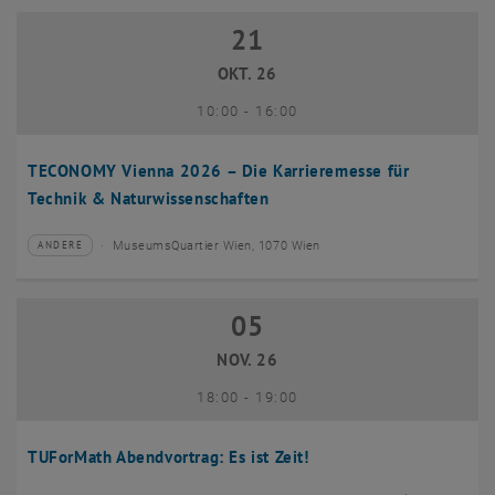
21
21 Oktober 2026
OKT. 26
bis
10:00
-
16:00
TECONOMY Vienna 2026 – Die Karrieremesse für
Technik & Naturwissenschaften
MuseumsQuartier Wien, 1070 Wien
ANDERE
Veranstaltungstyp:
Veranstaltungsort:
05
05 November 2026
NOV. 26
bis
18:00
-
19:00
TUForMath Abendvortrag: Es ist Zeit!