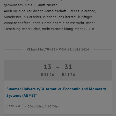
gemeinsam in die Zukunft blicken.
Auch Sie sind Teil dieser Gemeinschaft – als Studierende,
Mitarbeiter_in, Forscher_in oder auch Elternteil künftiger
Wissenschaftler_innen. Gemeinsam sind wir mehr…mehr
Forschung, mehr Lehre, mehr Weiterbildung, mehr kulTUr.
VERANSTALTUNGEN VOM 23. JULI 2026
13
–
31
13 Juli 2026 bis 31 Juli 2026
JULI 26
JULI 26
Summer University "Alternative Economic and Monetary
Systems (AEMS)"
BOKU Wien, 1180 Wien
SEMINAR
Veranstaltungstyp:
Veranstaltungsort: