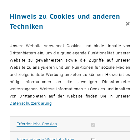
28
28 September 2026
Hinweis zu Cookies und anderen
SEPT. 26
×
Techniken
bis
08:30
-
13:00
Was kann man in Mathematik heute noch forschen?
Unsere Website verwendet Cookies und bindet Inhalte von
Drittanbietern ein, um die grundlegende Funktionalität unserer
Kuppelsaal, TU Wien, 1040 Wien
WORKSHOP
Veranstaltungstyp:
Veranstaltungsort:
Website zu gewährleisten sowie die Zugriffe auf unserer
Website zu analysieren und um Funktionen für soziale Medien
und zielgerichtete Werbung anbieten zu können. Hierzu ist es
28
28 September 2026
nötig Informationen an die jeweiligen Dienstanbieter
weiterzugeben. Weitere Informationen zu Cookies und Inhalten
SEPT. 26
von Drittanbietern auf der Website finden Sie in unserer
bis
17:30
-
18:45
Datenschutzerklärung
.
Theaterstück “Das hat doch eine Frau erfunden!”
Erforderliche Cookies zulassen
Erforderliche Cookies
TVFA Halle, 1040 Wien
ANDERE
Veranstaltungstyp:
Veranstaltungsort:
Statistik Cookies zulassen
Anonymisierte Webstatistiken