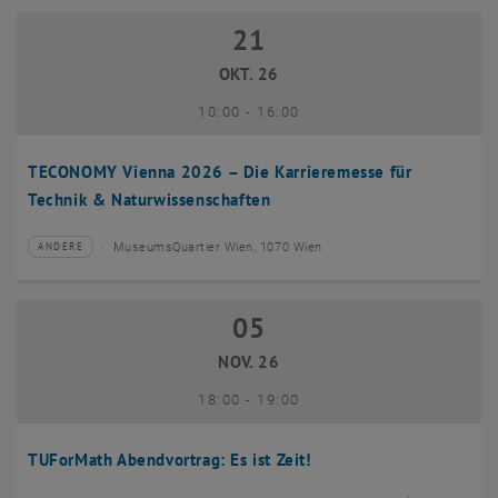
21
21 Oktober 2026
OKT. 26
bis
10:00
-
16:00
TECONOMY Vienna 2026 – Die Karrieremesse für
Technik & Naturwissenschaften
MuseumsQuartier Wien, 1070 Wien
ANDERE
Veranstaltungstyp:
Veranstaltungsort:
05
05 November 2026
NOV. 26
bis
18:00
-
19:00
TUForMath Abendvortrag: Es ist Zeit!