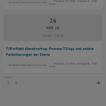
Freihaus TU Wien, Hörsaal 8, 1040
INFORMATIONSVERANSTALTUNG
Veranstaltungstyp:
Veranstaltungsort:
Wien
26
26 November 2026
NOV. 26
bis
18:00
-
19:00
TUForMath Abendvortrag: Penrose-Tilings und andere
Parkettierungen der Ebene
Freihaus TU Wien, Hörsaal 8, 1040
INFORMATIONSVERANSTALTUNG
Veranstaltungstyp:
Veranstaltungsort:
Wien
Seite 1 von 2
Seite 2 von 2
Näc
1
2