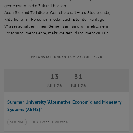
gemeinsam in die Zukunft blicken.
Auch Sie sind Teil dieser Gemeinschaft – als Studierende,
Mitarbeiter_in, Forscher_in oder auch Elternteil künftiger
Wissenschaftler_innen. Gemeinsam sind wir mehr…mehr
Forschung, mehr Lehre, mehr Weiterbildung, mehr kulTUr.
VERANSTALTUNGEN VOM 23. JULI 2026
13
–
31
13 Juli 2026 bis 31 Juli 2026
JULI 26
JULI 26
Summer University "Alternative Economic and Monetary
Systems (AEMS)"
BOKU Wien, 1180 Wien
SEMINAR
Veranstaltungstyp:
Veranstaltungsort: