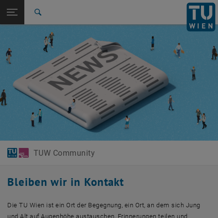
Studium
Seitennavigation öffnen
EN
TU Login
Forschung
Suche
International
Quicklinks
Quicklinks-Menü umschalten
Karriere
Zur 1. Menü Ebene
TUW Community
Zurück zur letzten Ebene:
TUW Community
Zurück: Subseiten von TUW Community auflisten
News & Events
TUW Community
Bleiben wir in Kontakt
Die TU Wien ist ein Ort der Begegnung, ein Ort, an dem sich Jung
und Alt auf Augenhöhe austauschen, Erinnerungen teilen und