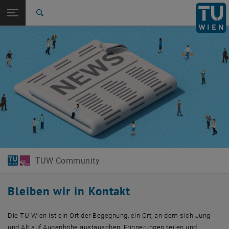
Studium
Seitennavigation öffnen
EN
TU Login
Forschung
Suche
International
Quicklinks
Quicklinks-Menü umschalten
Karriere
Zur 1. Menü Ebene
TUW Community
Zurück zur letzten Ebene:
TUW Community
Zurück: Subseiten von TUW Community auflisten
News & Events
TUW Community
Bleiben wir in Kontakt
Die TU Wien ist ein Ort der Begegnung, ein Ort, an dem sich Jung
und Alt auf Augenhöhe austauschen, Erinnerungen teilen und