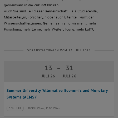
gemeinsam in die Zukunft blicken.
Auch Sie sind Teil dieser Gemeinschaft – als Studierende,
Mitarbeiter_in, Forscher_in oder auch Elternteil künftiger
Wissenschaftler_innen. Gemeinsam sind wir mehr…mehr
Forschung, mehr Lehre, mehr Weiterbildung, mehr kulTUr.
VERANSTALTUNGEN VOM 23. JULI 2026
13
–
31
13 Juli 2026 bis 31 Juli 2026
JULI 26
JULI 26
Summer University "Alternative Economic and Monetary
Systems (AEMS)"
BOKU Wien, 1180 Wien
SEMINAR
Veranstaltungstyp:
Veranstaltungsort: