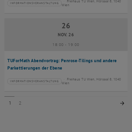
Freihaus TU Wien, Hörsaal 8, 1040
INFORMATIONSVERANSTALTUNG
Veranstaltungstyp:
Veranstaltungsort:
Wien
26
26 November 2026
NOV. 26
bis
18:00
-
19:00
TUForMath Abendvortrag: Penrose-Tilings und andere
Parkettierungen der Ebene
Freihaus TU Wien, Hörsaal 8, 1040
INFORMATIONSVERANSTALTUNG
Veranstaltungstyp:
Veranstaltungsort:
Wien
Seite 1 von 2
Seite 2 von 2
Näc
1
2