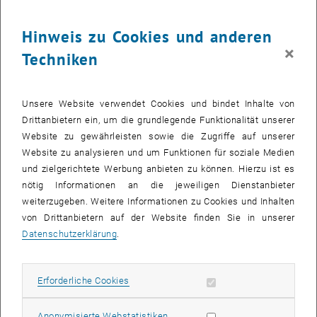
28
28 September 2026
Hinweis zu Cookies und anderen
SEPT. 26
×
Techniken
bis
08:30
-
13:00
Was kann man in Mathematik heute noch forschen?
Unsere Website verwendet Cookies und bindet Inhalte von
Drittanbietern ein, um die grundlegende Funktionalität unserer
Kuppelsaal, TU Wien, 1040 Wien
WORKSHOP
Veranstaltungstyp:
Veranstaltungsort:
Website zu gewährleisten sowie die Zugriffe auf unserer
Website zu analysieren und um Funktionen für soziale Medien
und zielgerichtete Werbung anbieten zu können. Hierzu ist es
28
28 September 2026
nötig Informationen an die jeweiligen Dienstanbieter
weiterzugeben. Weitere Informationen zu Cookies und Inhalten
SEPT. 26
von Drittanbietern auf der Website finden Sie in unserer
bis
17:30
-
18:45
Datenschutzerklärung
.
Theaterstück “Das hat doch eine Frau erfunden!”
Erforderliche Cookies zulassen
Erforderliche Cookies
TVFA Halle, 1040 Wien
ANDERE
Veranstaltungstyp:
Veranstaltungsort:
Statistik Cookies zulassen
Anonymisierte Webstatistiken