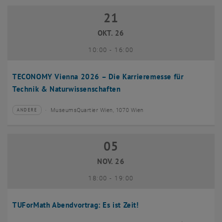
21
21 Oktober 2026
OKT. 26
bis
10:00
-
16:00
TECONOMY Vienna 2026 – Die Karrieremesse für
Technik & Naturwissenschaften
MuseumsQuartier Wien, 1070 Wien
ANDERE
Veranstaltungstyp:
Veranstaltungsort:
05
05 November 2026
NOV. 26
bis
18:00
-
19:00
TUForMath Abendvortrag: Es ist Zeit!