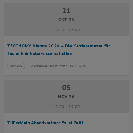
21
21 Oktober 2026
OKT. 26
bis
10:00
-
16:00
TECONOMY Vienna 2026 – Die Karrieremesse für
Technik & Naturwissenschaften
MuseumsQuartier Wien, 1070 Wien
ANDERE
Veranstaltungstyp:
Veranstaltungsort:
05
05 November 2026
NOV. 26
bis
18:00
-
19:00
TUForMath Abendvortrag: Es ist Zeit!