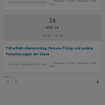
Freihaus TU Wien, Hörsaal 8, 1040
INFORMATIONSVERANSTALTUNG
Veranstaltungstyp:
Veranstaltungsort:
Wien
26
26 November 2026
NOV. 26
bis
18:00
-
19:00
TUForMath Abendvortrag: Penrose-Tilings und andere
Parkettierungen der Ebene
Freihaus TU Wien, Hörsaal 8, 1040
INFORMATIONSVERANSTALTUNG
Veranstaltungstyp:
Veranstaltungsort:
Wien
Seite 1 von 2
Seite 2 von 2
Näc
1
2