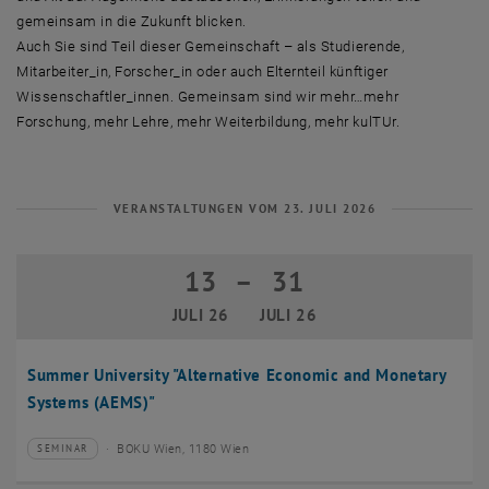
gemeinsam in die Zukunft blicken.
Auch Sie sind Teil dieser Gemeinschaft – als Studierende,
Mitarbeiter_in, Forscher_in oder auch Elternteil künftiger
Wissenschaftler_innen. Gemeinsam sind wir mehr…mehr
Forschung, mehr Lehre, mehr Weiterbildung, mehr kulTUr.
VERANSTALTUNGEN VOM 23. JULI 2026
13
–
31
13 Juli 2026 bis 31 Juli 2026
JULI 26
JULI 26
Summer University "Alternative Economic and Monetary
Systems (AEMS)"
BOKU Wien, 1180 Wien
SEMINAR
Veranstaltungstyp:
Veranstaltungsort: