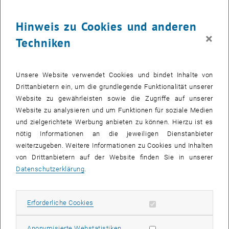
28
28 September 2026
Hinweis zu Cookies und anderen
SEPT. 26
×
Techniken
bis
08:30
-
13:00
Was kann man in Mathematik heute noch forschen?
Unsere Website verwendet Cookies und bindet Inhalte von
Drittanbietern ein, um die grundlegende Funktionalität unserer
Kuppelsaal, TU Wien, 1040 Wien
WORKSHOP
Veranstaltungstyp:
Veranstaltungsort:
Website zu gewährleisten sowie die Zugriffe auf unserer
Website zu analysieren und um Funktionen für soziale Medien
und zielgerichtete Werbung anbieten zu können. Hierzu ist es
28
28 September 2026
nötig Informationen an die jeweiligen Dienstanbieter
weiterzugeben. Weitere Informationen zu Cookies und Inhalten
SEPT. 26
von Drittanbietern auf der Website finden Sie in unserer
bis
17:30
-
18:45
Datenschutzerklärung
.
Theaterstück “Das hat doch eine Frau erfunden!”
Erforderliche Cookies zulassen
Erforderliche Cookies
TVFA Halle, 1040 Wien
ANDERE
Veranstaltungstyp:
Veranstaltungsort:
Statistik Cookies zulassen
Anonymisierte Webstatistiken