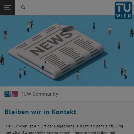
Studium
Seitennavigation öffnen
EN
TU Login
Forschung
Suche
International
Quicklinks
Quicklinks-Menü umschalten
Karriere
Zur 1. Menü Ebene
TUW Community
Zurück zur letzten Ebene:
TUW Community
Zurück: Subseiten von TUW Community auflisten
News & Events
TUW Community
Bleiben wir in Kontakt
Die TU Wien ist ein Ort der Begegnung, ein Ort, an dem sich Jung
und Alt auf Augenhöhe austauschen, Erinnerungen teilen und