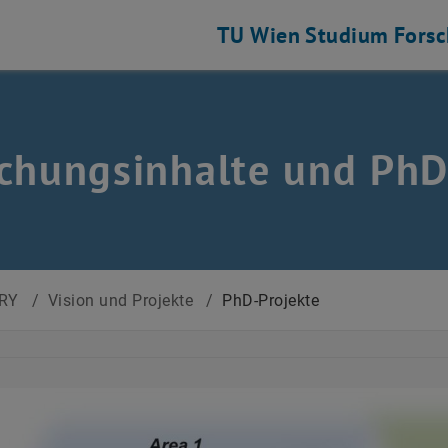
TU Wien
Studium
Fors
chungsinhalte und PhD
ERY
/
Vision und Projekte
/
PhD-Projekte