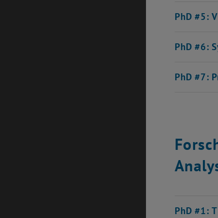
PhD #5: V
PhD #6: S
PhD #7: P
Forsc
Analy
PhD #1: T