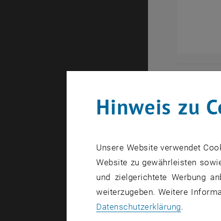
Detailliert
Hinweis zu C
Forsc
Kohle
Unsere Website verwendet Cookie
Website zu gewährleisten sowie
und zielgerichtete Werbung an
PhD #1: T
weiterzugeben. Weitere Informat
Datenschutzerklärung
.