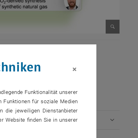
Bild vergr
lischen Version dieser Seite.
chniken
×
n CO
und
2
ndlegende Funktionalität unserer
m Funktionen für soziale Medien
 die jeweiligen Dienstanbieter
gas
er Website finden Sie in unserer