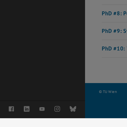
PhD #8: P
PhD #9: S
PhD #10: 
© TU Wien
#
Facebook
LinkedIn
YouTube
Instagram
Bluesky
66660