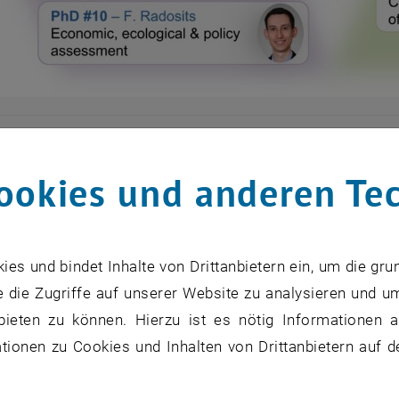
e Informationen zu den PhD-Projekten finden Sie in der eng
ookies und anderen Te
hungsgebiet 1: Aktivierung vo
nstoff-/Energiespeicherung
s und bindet Inhalte von Drittanbietern ein, um die gru
 die Zugriffe auf unserer Website zu analysieren und u
bieten zu können. Hierzu ist es nötig Informationen an
hermo-chemical CO2 conversion of biomass to syn
ionen zu Cookies und Inhalten von Drittanbietern auf d