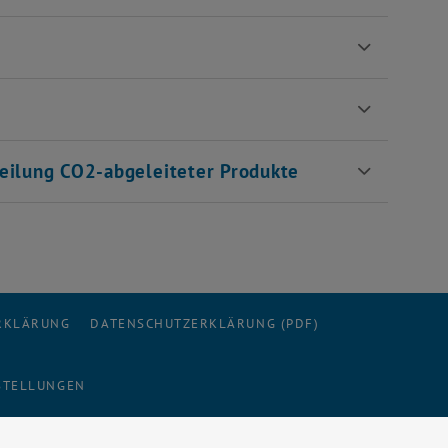
g
teilung CO2-abgeleiteter Produkte
ERKLÄRUNG
DATENSCHUTZERKLÄRUNG (PDF)
STELLUNGEN