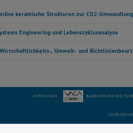
oröse keramische Strukturen zur CO2-Umwandlun
ystems Engineering und Lebenszyklusanalyse
Wirtschaftlichkeits-, Umwelt- und Richtlinienbeur
IMPRESSUM
BARRIEREFREIHEITS
COOKIEEIN