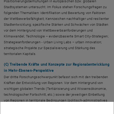
Positionierungsbemühungen in europäischen bzw. globalen
Stadtsystemen untersucht. Im Fokus stehen Forschungsfragen zu
folgenden Thematiken: Identifikation und Bewertung von Faktoren
der Wettbewerbsfähigkeit; Kennzeichen nachhaltiger und resilienter
Stadtentwicklung; spezifische Stärken und Schwächen von Städten
vor dem Hintergrund von Wettbewerbsanforderungen und
Klimawandel; Technologie – evidenzbasierte Smart City-Strategien;
Strategieanforderungen - Urban Living Labs – urban innovation;
strategische Projekte zur Spezialisierung und Stärkung des
territorialen Kapitals.
(C) Treibende Kräfte und Konzepte zur Regionalentwicklung
in Mehr-Ebenen-Perspektive
Der dritte Forschungsschwerpunkt befasst sich mit den treibenden
Kräften der Entwicklung von Regionen. Vor dem Hintergrund von
wichtigen globalen Trends (Tertiärisierung und Wissensökonomie,
technologischer Fortschritt, etc.) sowie der jeweiligen Einbettung
von Regionen in territoriale Bedingungen (politisch-administratives
System) stehen Forschungsfragen zu folgenden Thematiken im
Mittelpunkt: Pfade und Trends der Regionalentwicklung; regionale