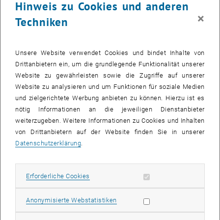
Hinweis zu Cookies und anderen
Disparitäten – territoriale Kohäsion; Wirtschaftlicher Strukturwandel
×
Techniken
– Schrumpfung; Einflussfaktoren – veränderte Regime -
Entwicklungsbedingungen; Verkehrsinfrastruktur - Erreichbarkeit -
regionale Wirtschaftsentwicklung; regionalpolitische Maßnahmen,
Unsere Website verwendet Cookies und bindet Inhalte von
Strategien und Konzepte; Konzeption und Bedeutung regionaler
Drittanbietern ein, um die grundlegende Funktionalität unserer
Innovationssysteme.
Website zu gewährleisten sowie die Zugriffe auf unserer
Website zu analysieren und um Funktionen für soziale Medien
In diesen Forschungsschwerpunkten werden auf Grundlage eines
und zielgerichtete Werbung anbieten zu können. Hierzu ist es
komplexen Raumverständnisses verschiedene
nötig Informationen an die jeweiligen Dienstanbieter
regionalwissenschaftlicher Theorien und unterschiedliche
weiterzugeben. Weitere Informationen zu Cookies und Inhalten
Methodologien zur Beantwortung relevanter Forschungsfragen
von Drittanbietern auf der Website finden Sie in unserer
angewandt. Die Forschungsarbeiten werden vielfach in enger
Datenschutzerklärung
.
Zusammenarbeit mit Ämtern der planenden Verwaltung auf
Gemeinde-, Landes-, Bundes- und EU-Ebene sowie anderen
Erforderliche Cookies zulassen
planungsrelevanten Akteuren erstellt.
Erforderliche Cookies
Subseiten von Laufende 
Statistik Cookies zulassen
Anonymisierte Webstatistiken