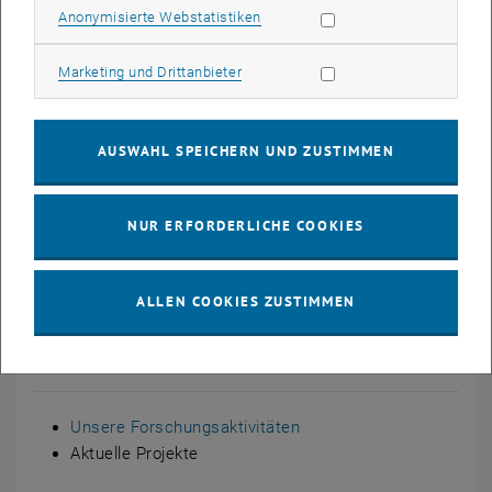
Statistik Cookies zulassen
Anonymisierte Webstatistiken
SASI (1996-2000)
Marketing Cookies zulassen
Marketing und Drittanbieter
Stau Wien (2002)
European Smart Cities (2007-2021)
AUSWAHL SPEICHERN UND ZUSTIMMEN
POLYCE (2010-2012)
NUR ERFORDERLICHE COOKIES
Energiewende im urbanen Raum
ALLEN COOKIES ZUSTIMMEN
Erfahren Sie mehr
Unsere Forschungsaktivitäten
Aktuelle Projekte