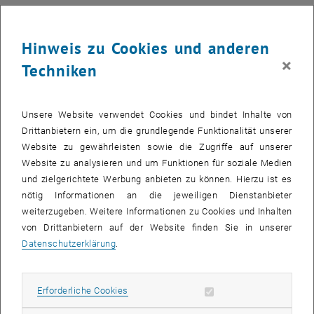
Die letzten 50 Jahre sind geprägt von maßgeblichen Wandel in der
Technik, der Kommunikation und den Themen, die die Welt
Hinweis zu Cookies und anderen
beschäftigen. Diese Veränderungen spiegeln sich auch im Schaffen
×
des Forschungsbereichs für Stadt- und Regionalforschung wider.
Techniken
Anhand von zehn Projekten ist zu sehen, wie sich technische
Möglichkeiten weiterentwickelt und thematische Ausrichtungen
gewandelt haben.
Unsere Website verwendet Cookies und bindet Inhalte von
Drittanbietern ein, um die grundlegende Funktionalität unserer
Website zu gewährleisten sowie die Zugriffe auf unserer
Leitungsinfrastruktur, am Bsp. Abwasserbeseitigung (1973)
Website zu analysieren und um Funktionen für soziale Medien
und zielgerichtete Werbung anbieten zu können. Hierzu ist es
Modell zur Abbildung und Simulation der regionalen
nötig Informationen an die jeweiligen Dienstanbieter
Lebensqualität (1975)
weiterzugeben. Weitere Informationen zu Cookies und Inhalten
von Drittanbietern auf der Website finden Sie in unserer
Theorie der Raumplanung (1982)
Datenschutzerklärung
.
SANSTRAT – Wien (1989)
Erforderliche Cookies zulassen
Erforderliche Cookies
GPSIM (seit 1996 laufend)