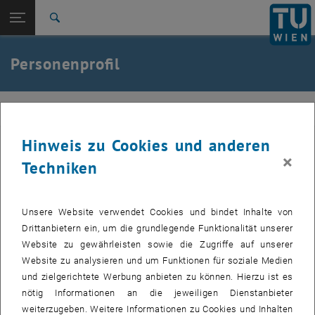
Studium
Seitennavigation öffnen
EN
TU Login
Forschung
Suche
International
Quicklinks
Personenprofil
Quicklinks-Menü umschalten
Karriere
Zur 1. Menü Ebene
E280-04-Forschungsbereich Örtliche Raumplanung
IFOER
Zurück zur letzten Ebene:
Team
Zurück: Subseiten von Team auflisten
Hinweis zu Cookies und anderen
Magdalena Maierhofer
×
Magdalena Maierhofer
Techniken
Magdalena Maierhofer
studierte Architektur an
der Technischen Universität Wien sowie
Urban Design
an der
Unsere Website verwendet Cookies und bindet Inhalte von
Hafen
City
Universität Hamburg, wo sie für die IBA-Hamburg und für
Drittanbietern ein, um die grundlegende Funktionalität unserer
das Forschungsprojekt Universität der Nachbarschaften tätig war.
Website zu gewährleisten sowie die Zugriffe auf unserer
Mit ihrer Abschlussarbeit "
A Hospital is not a tree
- die Re-
Website zu analysieren und um Funktionen für soziale Medien
Urbanisierung von Krankenhaus und Gesundheit"
entwickelt sie eine
und zielgerichtete Werbung anbieten zu können. Hierzu ist es
neue planerische Sicht auf Gesundheitsinstitutionen im Kontext von
nötig Informationen an die jeweiligen Dienstanbieter
Stadt- und Regionalplanung.
weiterzugeben. Weitere Informationen zu Cookies und Inhalten