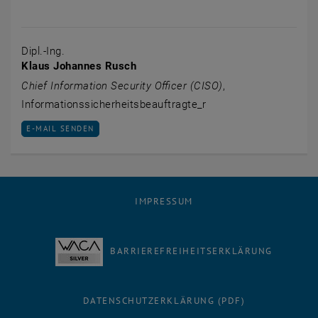
Dipl.-Ing.
Klaus Johannes Rusch
Chief Information Security Officer (CISO)
,
Informationssicherheitsbeauftragte_r
E-MAIL AN KLAUS JOHANNES RUSCH SENDEN
E-MAIL SENDEN
IMPRESSUM
BARRIEREFREIHEITSERKLÄRUNG
DATENSCHUTZERKLÄRUNG (PDF)