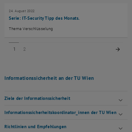
24. August 2022
Serie: IT-Security Tipp des Monats.
Thema Verschlüsselung
Seite 1 von 2
Seite 2 von 2
Nächs
1
2
Informationssicherheit an der TU Wien
Ziele der Informationssicherheit
Informationssicherheitskoordinator_innen der TU Wien
Richtlinien und Empfehlungen