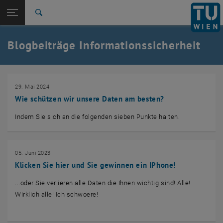
Studium
Seitennavigation öffnen
EN
TU Login
Forschung
Suche
Security Incident - Jänner 2026
FAQ Information Security
Archiv
Glossar
International
Quicklinks
Blogbeiträge Informationssicherheit
Quicklinks-Menü umschalten
Karriere
Zur 1. Menü Ebene
TU Wien
Zurück zur letzten Ebene:
29. Mai 2024
Zentrale Bereiche
Zurück: Subseiten von Zentrale Bereiche auflisten
Wie schützen wir unsere Daten am besten?
Information Security
Security Incident - Jänner 2026
Indem Sie sich an die folgenden sieben Punkte halten.
FAQ Information Security
Archiv
Glossar
05. Juni 2023
Klicken Sie hier und Sie gewinnen ein IPhone!
...oder Sie verlieren alle Daten die Ihnen wichtig sind! Alle!
Wirklich alle! Ich schwoere!