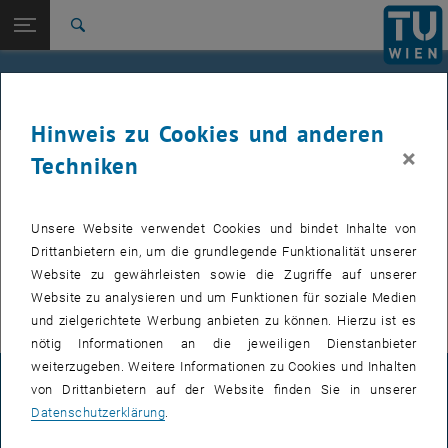
Studium
Seitennavigation öffnen
EN
TU Login
Forschung
Suche
International
Quicklinks
Veranstaltungskalender
Quicklinks-Menü umschalten
Karriere
Hinweis zu Cookies und anderen
Zur 1. Menü Ebene
TU Wien
×
Techniken
Interne Angebote (
Events, Veranstaltungen, Workshops, Konferenzen
)
Zurück zur letzten Ebene:
Wirtschaftskooperationen
Zurück: Subseiten von Wirtschaftskooperationen auflisten
sind nach dem TU Login verfügbar.
Veranstaltungskalender
Unsere Website verwendet Cookies und bindet Inhalte von
VERANSTALTUNGEN VOM 20. JULI 2026
Drittanbietern ein, um die grundlegende Funktionalität unserer
Website zu gewährleisten sowie die Zugriffe auf unserer
Es gibt keine Veranstaltungen in der aktuellen Ansicht.
Website zu analysieren und um Funktionen für soziale Medien
und zielgerichtete Werbung anbieten zu können. Hierzu ist es
nötig Informationen an die jeweiligen Dienstanbieter
weiterzugeben. Weitere Informationen zu Cookies und Inhalten
IMPRESSUM
von Drittanbietern auf der Website finden Sie in unserer
Datenschutzerklärung
.