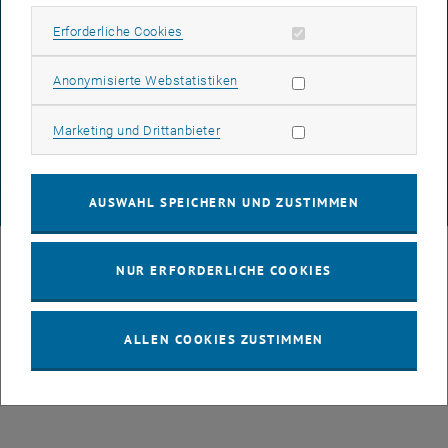
BARRIEREFREIHEITSERKLÄRUNG
Erforderliche Cookies zulassen
Erforderliche Cookies
DATENSCHUTZERKLÄRUNG (PDF)
Statistik Cookies zulassen
Anonymisierte Webstatistiken
Marketing Cookies zulassen
Marketing und Drittanbieter
COOKIEEINSTELLUNGEN
AUSWAHL SPEICHERN UND ZUSTIMMEN
© TU Wien
# 43491
NUR ERFORDERLICHE COOKIES
ALLEN COOKIES ZUSTIMMEN