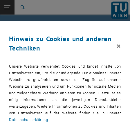
Studium
Seitennavigation öffnen
EN
TU Login
Forschung
Suche
International
Quicklinks
Veranstaltungskalender
Quicklinks-Menü umschalten
Karriere
Hinweis zu Cookies und anderen
Zur 1. Menü Ebene
TU Wien
×
Techniken
Interne Angebote (
Events, Veranstaltungen, Workshops, Konferenzen
)
Zurück zur letzten Ebene:
Wirtschaftskooperationen
Zurück: Subseiten von Wirtschaftskooperationen auflisten
sind nach dem TU Login verfügbar.
Veranstaltungskalender
Unsere Website verwendet Cookies und bindet Inhalte von
VERANSTALTUNGEN VOM 21. JULI 2026
Drittanbietern ein, um die grundlegende Funktionalität unserer
Website zu gewährleisten sowie die Zugriffe auf unserer
Es gibt keine Veranstaltungen in der aktuellen Ansicht.
Website zu analysieren und um Funktionen für soziale Medien
und zielgerichtete Werbung anbieten zu können. Hierzu ist es
nötig Informationen an die jeweiligen Dienstanbieter
weiterzugeben. Weitere Informationen zu Cookies und Inhalten
IMPRESSUM
von Drittanbietern auf der Website finden Sie in unserer
Datenschutzerklärung
.