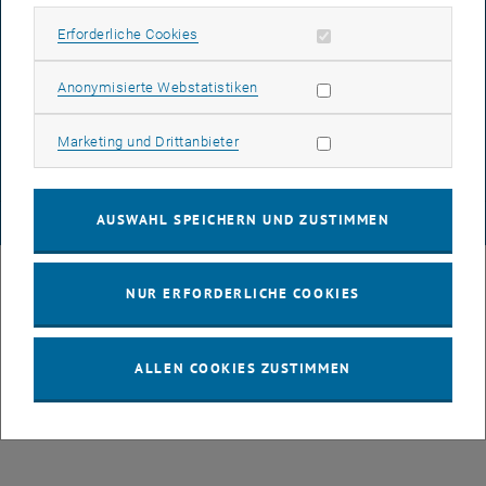
BARRIEREFREIHEITSERKLÄRUNG
Erforderliche Cookies zulassen
Erforderliche Cookies
DATENSCHUTZERKLÄRUNG (PDF)
Statistik Cookies zulassen
Anonymisierte Webstatistiken
Marketing Cookies zulassen
Marketing und Drittanbieter
COOKIEEINSTELLUNGEN
AUSWAHL SPEICHERN UND ZUSTIMMEN
© TU Wien
# 43491
NUR ERFORDERLICHE COOKIES
ALLEN COOKIES ZUSTIMMEN