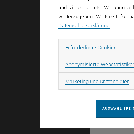
und zielgerichtete Werbung an
weiterzugeben. Weitere Informat
Datenschutzerklärung
.
Es gibt kei
Erforde
Erforderliche Cookies
Anonymisierte Webstatistike
© TU Wien
#
Ma
Marketing und Drittanbieter
43491
AUSWAHL SPEI