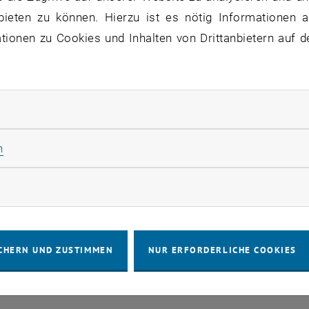
bieten zu können. Hierzu ist es nötig Informationen an
VERANSTALTUNGEN VOM 21. J
ionen zu Cookies und Inhalten von Drittanbietern auf d
ne Veranstaltungen in der aktuellen Ansicht.
rliche Cookies zulassen
Statistik Cookies zulassen
n
IMPRESSUM
BARRIEREFREIHEITS
rketing Cookies zulassen
COOKIEEIN
CHERN UND ZUSTIMMEN
NUR ERFORDERLICHE COOKIES