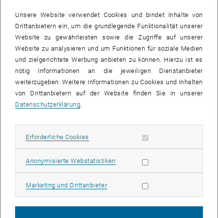
27 Oktober 2025
28 Oktober 2025
29 Oktober 2025
30 Oktober 2025
31 Oktober 2025
1 November 2025
2 November 2025
Unsere Website verwendet Cookies und bindet Inhalte von
Drittanbietern ein, um die grundlegende Funktionalität unserer
Interne Angebote (
Events, Veranstaltungen, Workshops, Konferenzen
)
Website zu gewährleisten sowie die Zugriffe auf unserer
sind nach dem TU Login verfügbar.
Website zu analysieren und um Funktionen für soziale Medien
und zielgerichtete Werbung anbieten zu können. Hierzu ist es
VERANSTALTUNGEN AM 18. OKTOBER 2025
nötig Informationen an die jeweiligen Dienstanbieter
weiterzugeben. Weitere Informationen zu Cookies und Inhalten
von Drittanbietern auf der Website finden Sie in unserer
Es gibt keine Veranstaltungen in der aktuellen Ansicht.
Datenschutzerklärung
.
Datum auswählen
Oktober
2025
Voriger Monat
Nächs
Erforderliche Cookies zulassen
Erforderliche Cookies
MO
DI
MI
DO
FR
SA
SO
Statistik Cookies zulassen
Anonymisierte Webstatistiken
29
30
1
2
3
4
5
Marketing Cookies zulassen
Marketing und Drittanbieter
29 September 2025
30 September 2025
1 Oktober 2025
2 Oktober 2025
3 Oktober 2025
4 Oktober 2025
5 Oktober 2025
6
7
8
9
10
11
12
6 Oktober 2025
7 Oktober 2025
8 Oktober 2025
9 Oktober 2025
10 Oktober 2025
11 Oktober 2025
12 Oktober 2025