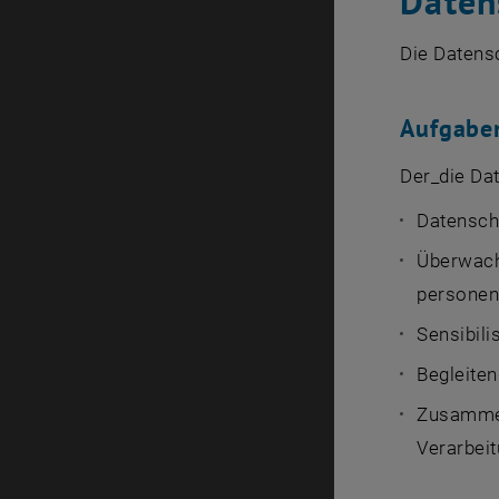
Daten
Die Datens
Aufgabe
Der_die Dat
Datenschu
Überwachu
personen
Sensibili
Begleite
Zusammena
Verarbei