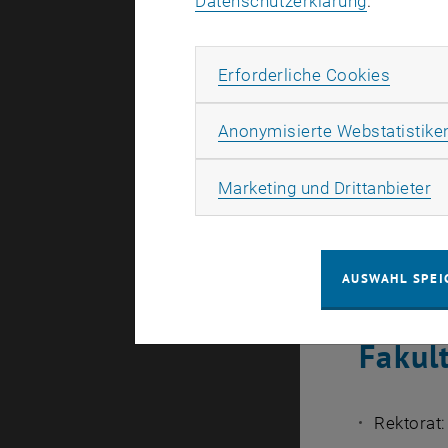
Datenschutzerklärung
.
Die oberste
Datenschutz
Erforde
Erforderliche Cookies
In jeder Fa
der_die si
Anonymisierte Webstatistike
In jeder Ab
zuständige
Ma
Marketing und Drittanbieter
In den Ins
freiwillig.
AUSWAHL SPEI
Daten
Fakul
Rektorat