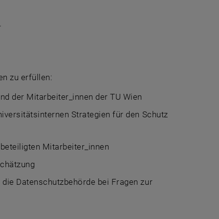
, öffnet eine externe URL in einem neuen Fenster
.
n zu erfüllen:
nd der Mitarbeiter_innen der TU Wien
versitätsinternen Strategien für den Schutz
eteiligten Mitarbeiter_innen
schätzung
r die Datenschutzbehörde bei Fragen zur