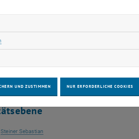
 Instanz bei der Datenschutzorganisation ist das Rektorat
beauftragte_r unterstellt, der_die dem Rektorat Bericht er
rliche Cookies zulassen
kultät beziehungsweise in jedem Rektoratsressort gibt es
ch mit dem_der Datenschutzbeauftragten austauscht.
Statistik Cookies zulassen
n
teilung des zentralen Bereichs gibt es verpflichtend ein
n Datenschutzkoordinator_in austauscht.
rketing Cookies zulassen
tituten liegt die Ernennung einer Datenschutzansprechper
CHERN UND ZUSTIMMEN
NUR ERFORDERLICHE COOKIES
schutzkoordinatoren_innen auf
tätsebene
:
Steiner Sebastian