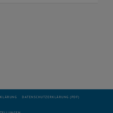
URL in einem neuen Fenster
RKLÄRUNG
DATENSCHUTZERKLÄRUNG (PDF)
STELLUNGEN