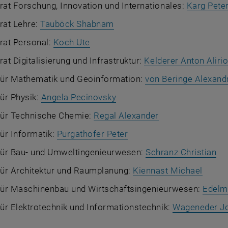
rat Forschung, Innovation und Internationales:
Karg Pete
rat Lehre:
Tauböck Shabnam
rat Personal:
Koch Ute
rat Digitalisierung und Infrastruktur:
Kelderer Anton Aliri
 für Mathematik und Geoinformation:
von Beringe Alexand
für Physik:
Angela Pecinovsky
 für Technische Chemie:
Regal Alexander
für Informatik:
Purgathofer Peter
 für Bau- und Umweltingenieurwesen:
Schranz Christian
für Architektur und Raumplanung:
Kiennast Michael
 für Maschinenbau und Wirtschaftsingenieurwesen:
Edelm
für Elektrotechnik und Informationstechnik:
Wageneder J