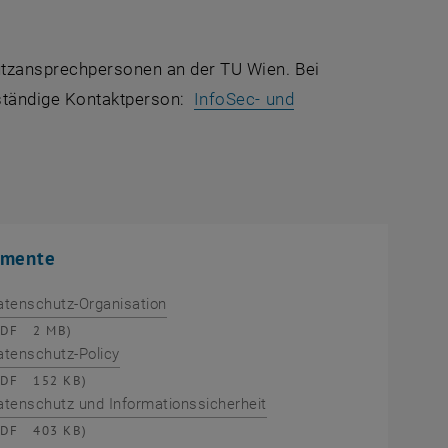
hutzansprechpersonen an der TU Wien. Bei
uständige Kontaktperson:
InfoSec- und
enster
mente
atenschutz-Organisation
PDF
2 MB)
atenschutz-Policy
PDF
152 KB)
​​​​​Datenschutz und Informationssicherheit
PDF
403 KB)