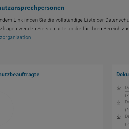
hutzansprechpersonen
ndem Link finden Sie die vollständige Liste der Datensc
zfragen wenden Sie sich bitte an die für Ihren Bereich z
, öffnet eine externe URL in einem neuen F
zorganisation
hutzbeauftragte
Doku
D
(
D
(
​​
(