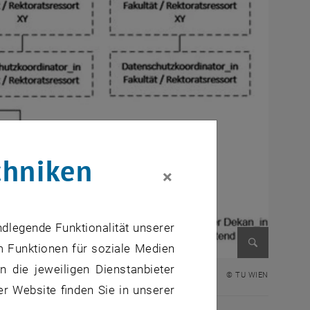
chniken
×
ndlegende Funktionalität unserer
m Funktionen für soziale Medien
Bild vergr
 die jeweiligen Dienstanbieter
© TU WIEN
er Website finden Sie in unserer