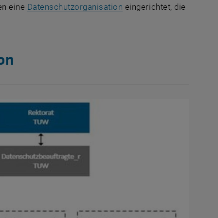
, öffnet eine externe UR
en eine
Datenschutzorganisation
eingerichtet, die
on