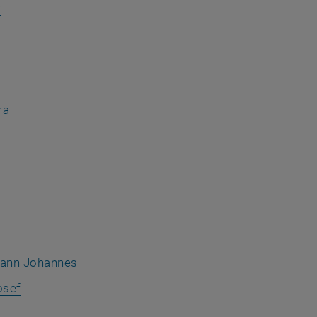
r
o
ra
ann Johannes
osef