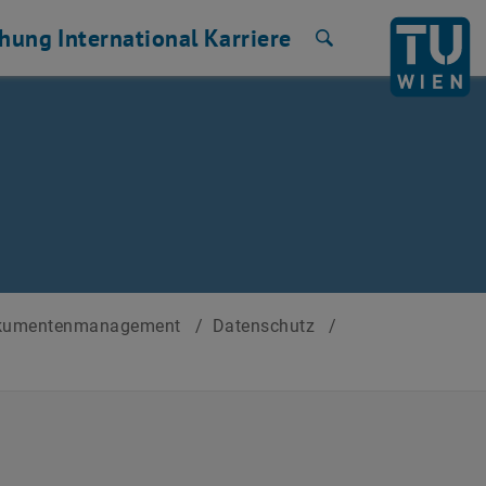
chung
International
Karriere
Suche
okumentenmanagement
/
Datenschutz
/