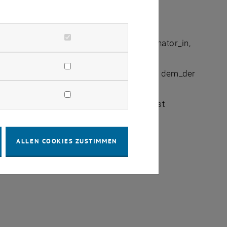
. Diesem ist direkt der_die
stattet.
 verpflichtend eine_n Datenschutzkoordinator_in,
e Datenschutzansprechperson, die sich mit dem_der
son im Ermessen des_der Dekan_in und ist
ALLEN COOKIES ZUSTIMMEN
 Rektorats- und