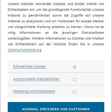
26 Januar 2026
27 Januar 2026
28 Januar 2026
29 Januar 2026
30 Januar 2026
31 Januar 2026
1 Februar 2026
Unsere Website verwendet Cookies und bindet Inhalte von
Drittanbietern ein, um die grundlegende Funktionalität unserer
Website zu gewährleisten sowie die Zugriffe auf unserer
Website zu analysieren und um Funktionen für soziale Medien
VERANSTALTUNGEN AM 30. JANUAR 2026
und zielgerichtete Werbung anbieten zu können. Hierzu ist es
nötig Informationen an die jeweiligen Dienstanbieter
12
–
13
weiterzugeben. Weitere Informationen zu Cookies und Inhalten
12 November 2025 bis 13 März 2026
von Drittanbietern auf der Website finden Sie in unserer
NOV. 25
MÄRZ 26
Datenschutzerklärung
.
Ausstellung "Weltverständnis?" von Olaf Osten im
Erforderliche Cookies zulassen
Erforderliche Cookies
Rahmen der VIENNA ART WEEK
TU Wien Bibliothek, 1040 Wien
AUSSTELLUNG
Statistik Cookies zulassen
Anonymisierte Webstatistiken
Veranstaltungstyp:
Veranstaltungsort:
Marketing Cookies zulassen
Marketing und Drittanbieter
29
–
30
29 Januar 2026 bis 30 Januar 2026
JAN. 26
JAN. 26
AUSWAHL SPEICHERN UND ZUSTIMMEN