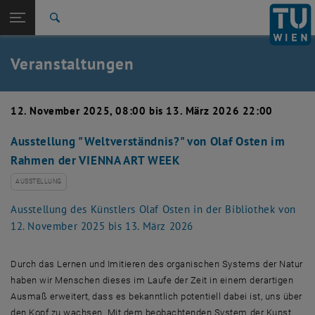
Studium
Seitennavigation öffnen
EN
TU Login
Forschung
Suche
Event eintragen
Eventmanagement
International
Quicklinks
Veranstaltungen
Quicklinks-Menü umschalten
Karriere
Zur 1. Menü Ebene
TU Wien
12. November 2025, 08:00 bis 13. März 2026 22:00
Zurück zur letzten Ebene:
Aktuelles
Zurück: Subseiten von Aktuelles auflisten
Ausstellung "Weltverständnis?" von Olaf Osten im
Veranstaltungskalender
Rahmen der VIENNA ART WEEK
Event eintragen
Eventmanagement
AUSSTELLUNG
Ausstellung des Künstlers Olaf Osten in der Bibliothek von
12. November 2025 bis 13. März 2026
Durch das Lernen und Imitieren des organischen Systems der Natur
haben wir Menschen dieses im Laufe der Zeit in einem derartigen
Ausmaß erweitert, dass es bekanntlich potentiell dabei ist, uns über
den Kopf zu wachsen. Mit dem beobachtenden System der Kunst