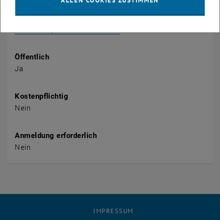
ALLEN COOKIES ZUSTIMMEN
https://www.viennaartweek.at/de/program/eroeffnung-
kuenstlerfuehrung-durch-weltverstaendnis-von-olaf-
osten-und-podiumsdiskussion/
Öffentlich
Ja
Kostenpflichtig
Nein
Anmeldung erforderlich
Nein
IMPRESSUM