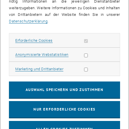
nötig Informationen an die jeweiligen Dienstanbieter
, öffnet eine externe URL in einem neuen Fenst
Website
von Olaf Osten
weiterzugeben. Weitere Informationen zu Cookies und Inhalten
von Drittanbietern auf der Website finden Sie in unserer
Datenschutzerklärung
.
KALENDEREINTRAG
Erforderliche Cookies zulassen
Erforderliche Cookies
Veranstaltung Details
Veranstaltungsort
Statistik Cookies zulassen
Anonymisierte Webstatistiken
TU Wien Bibliothek
1040 Wien
Marketing Cookies zulassen
Marketing und Drittanbieter
Resselgasse 4
Veranstalter
AUSWAHL SPEICHERN UND ZUSTIMMEN
TU Wien Bibliothek
Silvia Spitaler
silvia.spitaler@tuwien.ac.at
NUR ERFORDERLICHE COOKIES
Info-Link