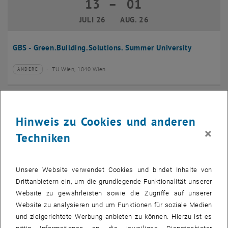
13
–
01
13 Juli 2026 bis 01 August 2026
JULI 26
AUG. 26
GBS - Green.Building.Solutions. Summer University
TU Wien, 1040 Wien
ANDERE
Veranstaltungstyp:
Veranstaltungsort:
20
–
24
20 Juli 2026 bis 24 Juli 2026
Hinweis zu Cookies und anderen
JULI 26
JULI 26
×
Techniken
CMAM 2026
Unsere Website verwendet Cookies und bindet Inhalte von
TU Wien, 1040 Wien
KONFERENZ
Veranstaltungstyp:
Veranstaltungsort:
Drittanbietern ein, um die grundlegende Funktionalität unserer
Website zu gewährleisten sowie die Zugriffe auf unserer
28
Website zu analysieren und um Funktionen für soziale Medien
28 Juli 2026
und zielgerichtete Werbung anbieten zu können. Hierzu ist es
JULI 26