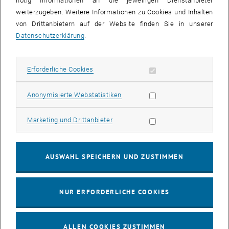
nötig Informationen an die jeweiligen Dienstanbieter
weiterzugeben. Weitere Informationen zu Cookies und Inhalten
bis
16:00
-
17:00
von Drittanbietern auf der Website finden Sie in unserer
Datenschutzerklärung
.
EMBA Online Info Session mit Dekan Prof. Dr. Wolfgang
Güttel
Erforderliche Cookies zulassen
Erforderliche Cookies
Online, via Zoom
INFORMATIONSVERANSTALTUNG
Veranstaltungstyp:
Veranstaltungsort:
Statistik Cookies zulassen
Anonymisierte Webstatistiken
03
03 August 2026
Marketing Cookies zulassen
Marketing und Drittanbieter
AUG. 26
bis
13:00
-
13:30
AUSWAHL SPEICHERN UND ZUSTIMMEN
Info Session Learning Journey Turin
NUR ERFORDERLICHE COOKIES
Online, Via Zoom
INFORMATIONSVERANSTALTUNG
Veranstaltungstyp:
Veranstaltungsort:
ALLEN COOKIES ZUSTIMMEN