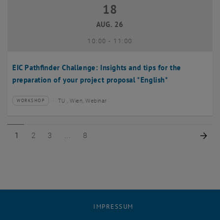
18
18 August 2026
AUG. 26
bis
10:00
-
11:00
EIC Pathfinder Challenge: Insights and tips for the
preparation of your project proposal *English*
TU , Wien, Webinar
WORKSHOP
Veranstaltungstyp:
Veranstaltungsort:
Seite 1 von 8
Seite 2 von 8
Seite 3 von 8
Seite 8 von 8
Näc
1
2
3
8
IMPRESSUM