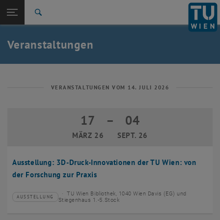
Studium
Seitennavigation öffnen
EN
TU Login
Forschung
Suche
Event eintragen
Eventmanagement
International
Quicklinks
Veranstaltungen
Quicklinks-Menü umschalten
Karriere
Zur 1. Menü Ebene
TU Wien
Zurück zur letzten Ebene:
Aktuelles
Zurück: Subseiten von Aktuelles auflisten
VERANSTALTUNGEN VOM 14. JULI 2026
Veranstaltungskalender
Event eintragen
17
–
04
17 März 2026 bis 04 September 2026
Eventmanagement
MÄRZ 26
SEPT. 26
Ausstellung: 3D-Druck-Innovationen der TU Wien: von
der Forschung zur Praxis
TU Wien Bibliothek, 1040 Wien Davis (EG) und
AUSSTELLUNG
Veranstaltungstyp:
Veranstaltungsort:
Stiegenhaus 1.-5.Stock