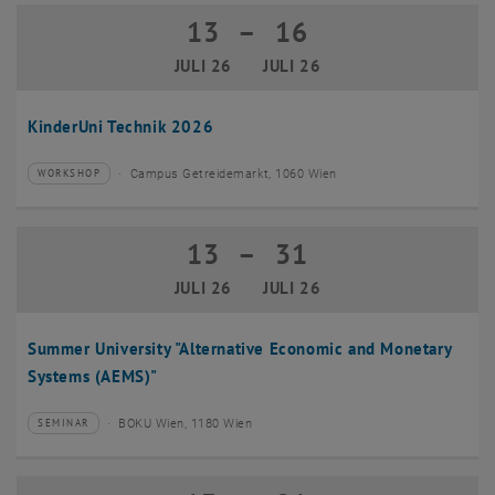
13
–
16
13 Juli 2026 bis 16 Juli 2026
JULI 26
JULI 26
KinderUni Technik 2026
Campus Getreidemarkt, 1060 Wien
WORKSHOP
Veranstaltungstyp:
Veranstaltungsort:
13
–
31
13 Juli 2026 bis 31 Juli 2026
JULI 26
JULI 26
Summer University "Alternative Economic and Monetary
Systems (AEMS)"
BOKU Wien, 1180 Wien
SEMINAR
Veranstaltungstyp:
Veranstaltungsort: